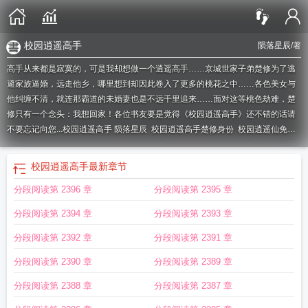
校园逍遥高手
陨落星辰
/著
高手从来都是寂寞的，可是我却想做一个逍遥高手……京城世家子弟楚修为了逃
避家族逼婚，远走他乡，哪里想到却因此卷入了更多的桃花之中……各色美女与
他纠缠不清，就连那霸道的未婚妻也是不远千里追来……面对这等桃色劫难，楚
修只有一个念头：我想回家！各位书友要是觉得《校园逍遥高手》还不错的话请
不要忘记向您...
校园逍遥高手 陨落星辰
校园逍遥高手楚修身份
校园逍遥仙免费
阅读
校园逍遥高手陨落星辰
校园逍遥高手10个女主
校园逍遥高手2
校园逍遥
仙
校园逍遥高手txt免费
校花的最强仙帝
校园逍遥高手TXT
校园逍遥高手几个
校园逍遥高手
最新章节
女主角
校园逍遥高手女主
校园逍遥修仙
校园逍遥高手漫画免费下拉式6漫画
校
分段阅读第 2396 章
分段阅读第 2395 章
园逍遥高手全文阅读
校园逍遥高手楚修女主
校园逍遥高手后续
校园逍遥高手百
科
校园逍遥高手 第195章
校园逍遥侠
特级高手在都市
校园逍遥高手苏雨修楚
分段阅读第 2394 章
分段阅读第 2393 章
柔
校园逍遥高手TXT陨落星辰
校园逍遥高手几个女主
校园逍遥高手神医
校园
逍遥高手下一本书叫什么
校园逍遥之
校园逍遥高手第二部
校园极品高手
校园
分段阅读第 2392 章
分段阅读第 2391 章
逍遥高手全本
校园桃运高手
校园逍遥高手女主角
都市逍遥神戒传承
校园逍遥
分段阅读第 2390 章
分段阅读第 2389 章
学生
校园逍遥高手楚修最爱谁
校园逍遥
校园逍遥高手秦世
校园逍遥高手免
费
校园逍遥高手楚修2
校园逍遥高手第二部叫什么
校园逍遥高手人物介绍
校园
分段阅读第 2388 章
分段阅读第 2387 章
逍遥高手林千寻的身份
校园逍遥高手有后续吗
校园逍遥高手全文免费阅读
校园