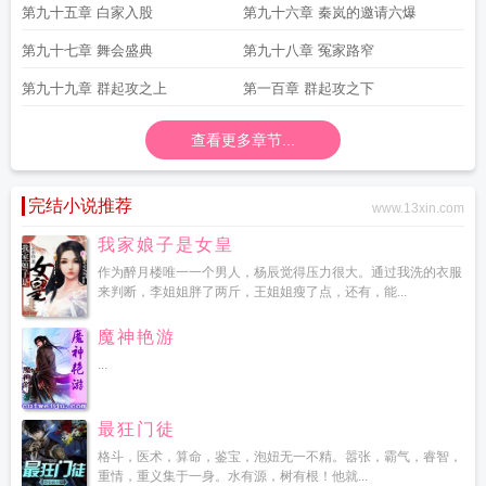
第九十五章 白家入股
第九十六章 秦岚的邀请六爆
第九十七章 舞会盛典
第九十八章 冤家路窄
第九十九章 群起攻之上
第一百章 群起攻之下
查看更多章节...
完结小说推荐
www.13xin.com
我家娘子是女皇
作为醉月楼唯一一个男人，杨辰觉得压力很大。通过我洗的衣服
来判断，李姐姐胖了两斤，王姐姐瘦了点，还有，能...
魔神艳游
...
最狂门徒
格斗，医术，算命，鉴宝，泡妞无一不精。嚣张，霸气，睿智，
重情，重义集于一身。水有源，树有根！他就...