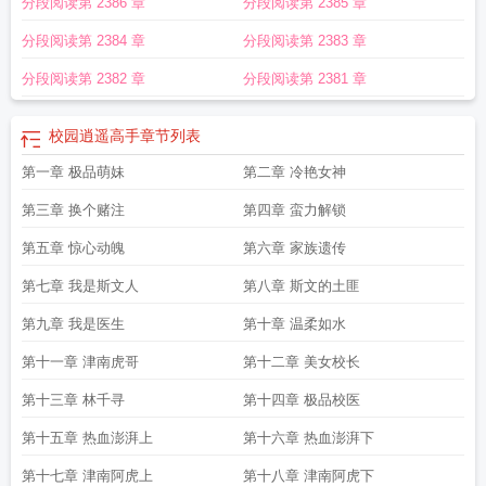
分段阅读第 2386 章
分段阅读第 2385 章
逍遥高手有几个女主
校园逍遥高手资源
校园逍遥高手女主角有几个
校园逍遥高
手楚修背景
校园逍遥高手免费全文
校园逍遥高手笔趣阁
校园逍遥高手 掌阅独
分段阅读第 2384 章
分段阅读第 2383 章
家
校园逍遥高手2在哪看
校园逍遥高手下一部
校园逍遥高手百度百科
校园逍遥
高手女主介绍大全
极品全能狂少
校园逍遥在线阅读
校园逍遥高手无删减
校园
分段阅读第 2382 章
分段阅读第 2381 章
逍遥高手百度
校园逍遥高手女主有几个
校园逍遥高手楚修
校园逍遥高手好看
吗
校园逍遥高手还有第二部吗
校园逍遥高手人物简介
校园逍遥高手漫画
校园
校园逍遥高手
章节列表
逍遥高手 人物介绍
校园逍遥高手漫画免费全集
校园全能学生
神级高手在校园
第一章 极品萌妹
第二章 冷艳女神
第三章 换个赌注
第四章 蛮力解锁
第五章 惊心动魄
第六章 家族遗传
第七章 我是斯文人
第八章 斯文的土匪
第九章 我是医生
第十章 温柔如水
第十一章 津南虎哥
第十二章 美女校长
第十三章 林千寻
第十四章 极品校医
第十五章 热血澎湃上
第十六章 热血澎湃下
第十七章 津南阿虎上
第十八章 津南阿虎下