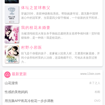
体坛之篮球教父
穿越2006，喜获神级教练系统。帮助姚麦夺冠，圆无数中国球
迷心中的冠军梦。当雷霆四少留守俄城，一个崭新的支平民球...
我的校花未婚妻
当被清纯校花火辣女杀手御姐总裁绝美女老师争相纠缠！贺轩很
烦恼帅，是一种病！我是校花的...
村野小邪医
段飞是个倒霉的孩子，老爹被人陷害入狱，又遭遇对象退婚，开
间小诊所给村里的人治病，连温饱都不行。可他从未放弃过努
力...
最新更新
www.13xin.com
山花漫情
未了之人
性感的美艳妈妈
柏毅
用洗脑APP将高冷校花一步步调教
OVO