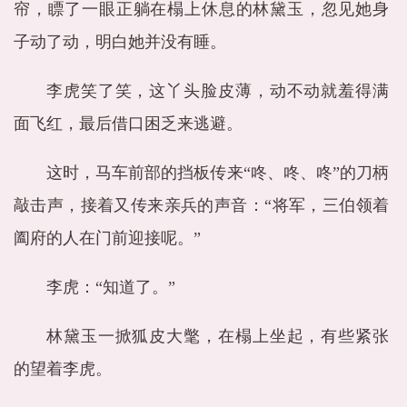
帘，瞟了一眼正躺在榻上休息的林黛玉，忽见她身
子动了动，明白她并没有睡。
李虎笑了笑，这丫头脸皮薄，动不动就羞得满
面飞红，最后借口困乏来逃避。
这时，马车前部的挡板传来“咚、咚、咚”的刀柄
敲击声，接着又传来亲兵的声音：“将军，三伯领着
阖府的人在门前迎接呢。”
李虎：“知道了。”
林黛玉一掀狐皮大氅，在榻上坐起，有些紧张
的望着李虎。