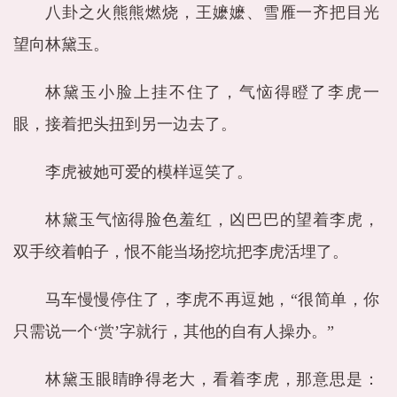
八卦之火熊熊燃烧，王嬷嬷、雪雁一齐把目光
望向林黛玉。
林黛玉小脸上挂不住了，气恼得瞪了李虎一
眼，接着把头扭到另一边去了。
李虎被她可爱的模样逗笑了。
林黛玉气恼得脸色羞红，凶巴巴的望着李虎，
双手绞着帕子，恨不能当场挖坑把李虎活埋了。
马车慢慢停住了，李虎不再逗她，“很简单，你
只需说一个‘赏’字就行，其他的自有人操办。”
林黛玉眼睛睁得老大，看着李虎，那意思是：