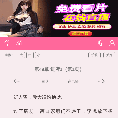
字体：
大
中
小
护眼
关灯
第49章 进府1（第1页）
目录
存书签
好大雪，漫天纷纷扬扬。
过了牌坊，离自家府门不远了，李虎放下棉