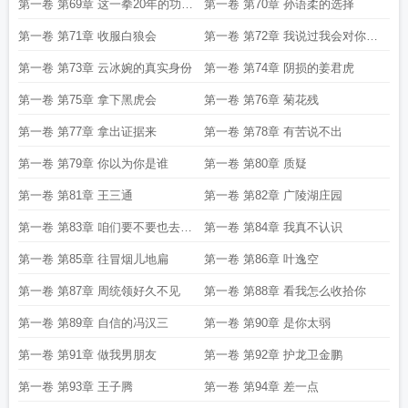
第一卷 第69章 这一拳20年的功夫
第一卷 第70章 孙语柔的选择
你挡得住吗
第一卷 第71章 收服白狼会
第一卷 第72章 我说过我会对你负
责
第一卷 第73章 云冰婉的真实身份
第一卷 第74章 阴损的姜君虎
第一卷 第75章 拿下黑虎会
第一卷 第76章 菊花残
第一卷 第77章 拿出证据来
第一卷 第78章 有苦说不出
第一卷 第79章 你以为你是谁
第一卷 第80章 质疑
第一卷 第81章 王三通
第一卷 第82章 广陵湖庄园
第一卷 第83章 咱们要不要也去拜
第一卷 第84章 我真不认识
访一番
第一卷 第85章 往冒烟儿地扁
第一卷 第86章 叶逸空
第一卷 第87章 周统领好久不见
第一卷 第88章 看我怎么收拾你
第一卷 第89章 自信的冯汉三
第一卷 第90章 是你太弱
第一卷 第91章 做我男朋友
第一卷 第92章 护龙卫金鹏
第一卷 第93章 王子腾
第一卷 第94章 差一点