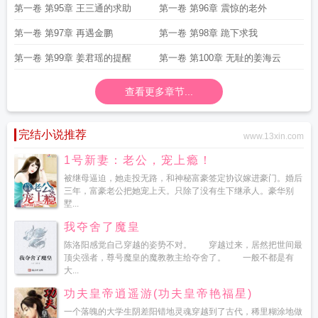
第一卷 第95章 王三通的求助
第一卷 第96章 震惊的老外
第一卷 第97章 再遇金鹏
第一卷 第98章 跪下求我
第一卷 第99章 姜君瑶的提醒
第一卷 第100章 无耻的姜海云
查看更多章节...
完结小说推荐
www.13xin.com
1号新妻：老公，宠上瘾！
被继母逼迫，她走投无路，和神秘富豪签定协议嫁进豪门。婚后
三年，富豪老公把她宠上天。只除了没有生下继承人。豪华别
墅...
我夺舍了魔皇
陈洛阳感觉自己穿越的姿势不对。 穿越过来，居然把世间最
顶尖强者，尊号魔皇的魔教教主给夺舍了。 一般不都是有
大...
功夫皇帝逍遥游(功夫皇帝艳福星)
一个落魄的大学生阴差阳错地灵魂穿越到了古代，稀里糊涂地做