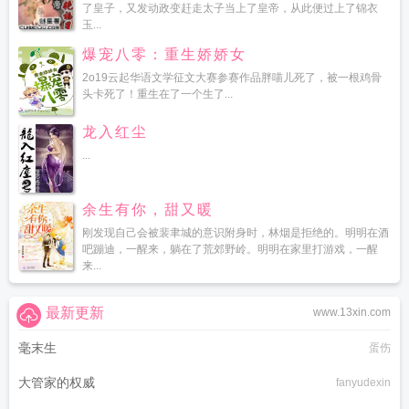
了皇子，又发动政变赶走太子当上了皇帝，从此便过上了锦衣
玉...
爆宠八零：重生娇娇女
2o19云起华语文学征文大赛参赛作品胖喵儿死了，被一根鸡骨
头卡死了！重生在了一个生了...
龙入红尘
...
余生有你，甜又暖
刚发现自己会被裴聿城的意识附身时，林烟是拒绝的。明明在酒
吧蹦迪，一醒来，躺在了荒郊野岭。明明在家里打游戏，一醒
来...
最新更新
www.13xin.com
毫末生
蛋伤
大管家的权威
fanyudexin