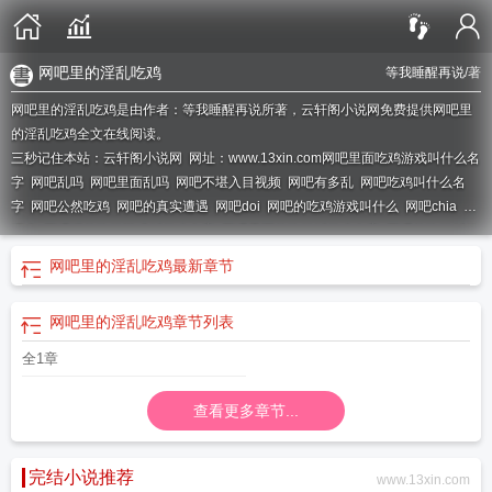
网吧里的淫乱吃鸡
等我睡醒再说
/著
网吧里的淫乱吃鸡是由作者：等我睡醒再说所著，云轩阁小说网免费提供网吧里
的淫乱吃鸡全文在线阅读。
三秒记住本站：云轩阁小说网 网址：www.13xin.com
网吧里面吃鸡游戏叫什么名
字
网吧乱吗
网吧里面乱吗
网吧不堪入目视频
网吧有多乱
网吧吃鸡叫什么名
字
网吧公然吃鸡
网吧的真实遭遇
网吧doi
网吧的吃鸡游戏叫什么
网吧chia
网
吧小
网吧玩的吃鸡游戏叫什么名字
网吧里面的吃鸡叫什么名字
网吧的吃鸡叫什
么名字
网吧们视频
网吧里玩的吃鸡游戏叫什么
网吧吃搞笑段子视频短片
网吧
网吧里的淫乱吃鸡
最新章节
吃住4年视频完整版
网吧吃鸡是什么游戏
网吧里面的吃鸡在哪里
网吧里的淫乱吃鸡
章节列表
全1章
查看更多章节...
完结小说推荐
www.13xin.com