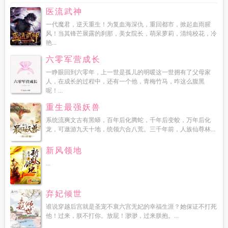
医流武神
一代魔君，逆天重生！为复血海深仇，重回都市，掀起血雨腥
风！当其锋芒展露的刹那，美女院长，萌呆萝莉，清纯校花，冷
艳...
六零军营成长
一睁眼回到六零年，上一世是孤儿的明暖这一世拥有了父母家
人，在成长的过程中，还有一个他，青梅竹马，咋这么腹黑
呢！...
重生最强妖兽
系统流爽文古有黑蟒，百年后化腾蛇，千年后变蛟，万年后化
龙，可遨游九天十地，统领六合八荒。三千年前，人族仙尊林...
新风领地
...
弃妃倾世
谁说穿越后宫就是圣宠不衰六宫无妃的幸福生涯？她保证不打死
他！过来，朕不打你。放屁！渺渺，过来朕抱。...