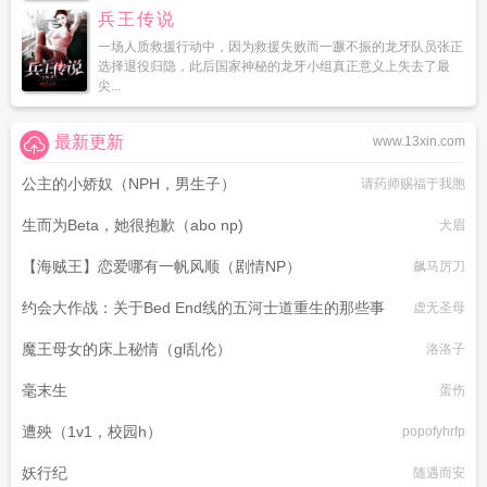
兵王传说
一场人质救援行动中，因为救援失败而一蹶不振的龙牙队员张正
选择退役归隐，此后国家神秘的龙牙小组真正意义上失去了最
尖...
最新更新
www.13xin.com
公主的小娇奴（NPH，男生子）
请药师赐福于我胞
生而为Beta，她很抱歉（abo np)
犬眉
【海贼王】恋爱哪有一帆风顺（剧情NP）
飙马厉刀
约会大作战：关于Bed End线的五河士道重生的那些事
虚无圣母
魔王母女的床上秘情（gl乱伦）
洛洛子
毫末生
蛋伤
遭殃（1v1，校园h）
popofyhrfp
妖行纪
随遇而安