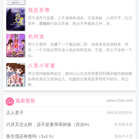
我是至尊
药不成丹只是毒，人不成神终成灰。天道有缺，人间不平，红尘
世外，魍魉横行哀尔良善，怒尔不争规则之外，吾...
色间道
穷小子楚帅，先赚了一个极品级二奶，却原来是间谍精英，然
后，一个大陆女警官凌小杰好有暗恋他，可是，穷小子还有一个
比...
八零小军妻
养父母待她如珠如宝，她却心心念念的想要回到抛弃她待她如糠
如草的亲生父母身边儿，犯蠢的后果就是养母死不瞑目，养父
断...
最新更新
www.13xin.com
正人君子
神仙收容所所长
讨厌又怎么样，还不是要乖乖挨操（百合H）
性无能天使
医生我还有救吗（1v1 h）
洛洛不大方