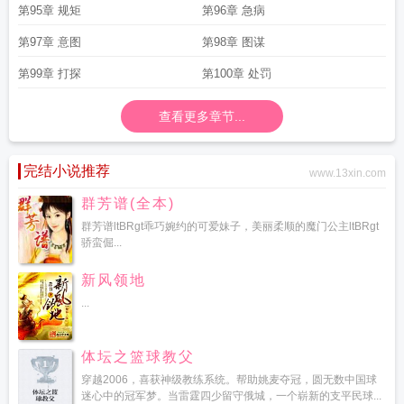
第95章 规矩
第96章 急病
第97章 意图
第98章 图谋
第99章 打探
第100章 处罚
查看更多章节...
完结小说推荐
www.13xin.com
群芳谱(全本)
群芳谱ltBRgt乖巧婉约的可爱妹子，美丽柔顺的魔门公主ltBRgt
骄蛮倔...
新风领地
...
体坛之篮球教父
穿越2006，喜获神级教练系统。帮助姚麦夺冠，圆无数中国球
迷心中的冠军梦。当雷霆四少留守俄城，一个崭新的支平民球...