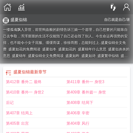
盛夏似锦
自己就是自己
/著
一缕孤魂飘入异世，前世狗血般的剧情告诉三娘一个道理，自己想要的只能靠自
己去争取，浑浑噩噩的生活不仅能毁了自己还会毁了别人。今生命运再强势的安
排，也不能令小女子屈服。缓缓而谋，徐徐而图，总能到过上..
盛夏似锦全文免
费
盛夏如花的免费阅读
盛夏似冬
盛夏如花的
盛夏锦年什么意思
盛夏似炎炎的
意思
盛夏锦年
盛夏似锦全文免费阅读
盛夏如昨
盛夏如诗
盛夏繁华似锦
盛夏
似冬全文免费阅读
盛夏将至繁花似锦
盛夏如花什么意思
盛夏如花
盛夏似锦
最新章节
第412章 番外二 最终
第411章 番外一 身世3
第410章 番外一 身世2
第409章 番外篇一 身世
后记
第408章 结局下
第407章 结局上
第406章 辛密
第405章 出宫
第404章 风行