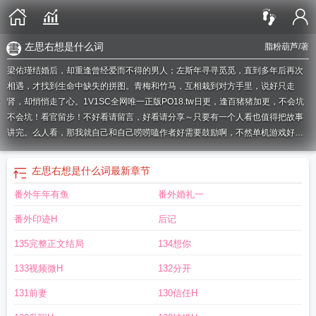
左思右想是什么词
脂粉葫芦
/著
梁佑瑾结婚后，却重逢曾经爱而不得的男人；左斯年寻寻觅觅，直到多年后再次
相遇，才找到生命中缺失的拼图。青梅和竹马，互相栽到对方手里，说好只走
肾，却悄悄走了心。1V1SC全网唯一正版PO18.tw日更，逢百猪猪加更，不会坑
不会坑！看官留步！不好看请留言，好看请分享～只要有一个人看也值得把故事
讲完。么人看，那我就自己和自己唠唠嗑作者好需要鼓励啊，不然单机游戏好无
聊！打滚儿求来留言聊聊天啊～微博@脂粉葫芦，偶尔小脑洞掉落
左思右想什么
意思
左思右想的意思
左思右想青梅竹马
左思右想下一句是什么
左思佑想的
左
左思右想是什么词
最新章节
思佑想 百度
左思右想有这个词吗
左思右想是什么意思
左思的妹妹叫什么
左思
番外年年有鱼
番外婚礼一
右想的意思是什么呢
左思全集
左思佑想1Ⅴ1
左思佑想左思年免费阅读
左思什
么想
左思右想是啥意思
左思佑想提取码
左思右想笔趣阁
左思佑想笔趣阁免费
番外印迹H
后记
阅读
左思是谁
左思的一生
左思佑想梁佑瑾
左思佑想笔趣阁最新章节列表
左思
佑想免费
左思右想文化发展有限公司
左思佑想左思年梁佑瑾
左思佑想梁佑瑾左
135完整正文结局
134想你
斯年
左思佑想左思年
左思佑想by
左思什么
左思佑想左斯年
左思右想歌词
左
133视频微H
132分开
思佑想全文完
左思长相
左思作品
左思右想梁佑瑾左斯年
左思佑想TXT
左思右
想歌曲
左思右想什么意思解释
左思右想
左思有多丑
左思右想app
左思左想的
131前妻
130信任H
意思
左思佑想全文免费阅读
左思右想表情包
左思右想是怎么解释
作者左思思