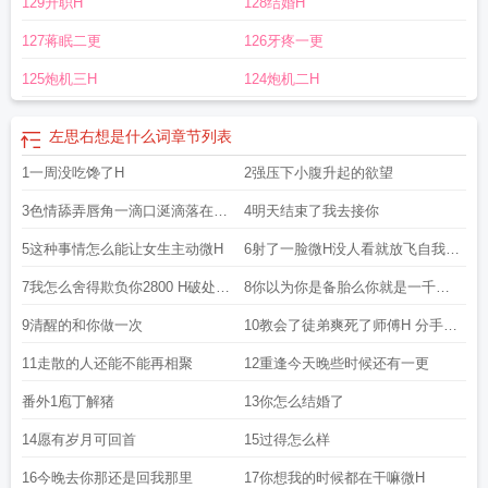
129升职H
128结婚H
的
左思右想的视频
左思右想机构怎么样?
左思佑想全文
左思右想是什么词
左
思佑想笔趣阁
左思佑想青梅竹马
左思右想什么意思?
左思 右想
左思右想是什
127蒋眠二更
126牙疼一更
么意思啊?
左思佑想梁佑瑾前夫
左思思是谁
主角叫左思的
125炮机三H
124炮机二H
左思右想是什么词
章节列表
1一周没吃馋了H
2强压下小腹升起的欲望
3色情舔弄唇角一滴口涎滴落在龟
4明天结束了我去接你
头上
5这种事情怎么能让女生主动微H
6射了一脸微H没人看就放飞自我自
觉加更
7我怎么舍得欺负你2800 H破处勺
8你以为你是备胎么你就是一千斤
式
顶
9清醒的和你做一次
10教会了徒弟爽死了师傅H 分手炮
观音坐莲 后入
11走散的人还能不能再相聚
12重逢今天晚些时候还有一更
番外1庖丁解猪
13你怎么结婚了
14愿有岁月可回首
15过得怎么样
16今晚去你那还是回我那里
17你想我的时候都在干嘛微H