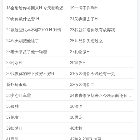
18全射给你补回来H 今天稍晚还有
19一滴不许剩H
一更
20肏你戴什么套 H
21又弄进去了H
22就这些根本不够2700 H 对镜 潮
23我就知道你没有放弃我
喷 100珠加更
24昨天刚把他睡了
25师兄你失恋过么
26老天爷赏了他一颗糖
27礼物微H
28药水H
29宵夜H
30我做你的胯下奴好不好H
31假装情侣今晚还有一更
番外马杀鸡
32假装情侣二
33变态H 车震
34青青修罗场来咯今晚后面还有一
更
35孤独
36深渊
37炮友
38男宠H
39如梦H
40求救
41界限
42跨年200珠加更