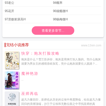
93老公
94概率
95花开
96烟瘾微H
97溃败射尿高H
98杨梅微H
查看更多章节...
完结小说推荐
www.13xin.com
快穿：炮灰打脸攻略
炮灰是什么？雪兰告诉你，炮灰是用来打别人脸的。凭什么炮灰
就要为男女主的感情添砖加瓦，凭什么炮灰就要任人践踏？...
魔神艳游
...
巫师再临
超凡力量回归，巫师也从历史的尘埃中再度降临，站在超凡力量
回归的浪潮顶端，沙兰于尘埃和无数位面之中寻找巫师的真