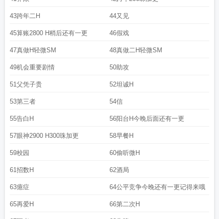
43跨年二H
44又见
45算账2800 H稍后还有一更
46假戏
47真做H轻微SM
48真做二H轻微SM
49机会重要剧情
50助攻
51父凭子贵
52坦诚H
53第三者
54信
55告白H
56阳台H今晚后面还有一更
57眼神2900 H300珠加更
58早餐H
59校园
60偷听微H
61招数H
62酒局
63癔症
64公平竞争今晚还有一更记得来哦
65再爱H
66第二次H