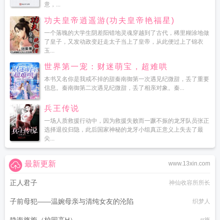
意，...
功夫皇帝逍遥游(功夫皇帝艳福星)
一个落魄的大学生阴差阳错地灵魂穿越到了古代，稀里糊涂地做
了皇子，又发动政变赶走太子当上了皇帝，从此便过上了锦衣
玉...
世界第一宠：财迷萌宝，超难哄
本书又名你是我戒不掉的甜秦南御第一次遇见纪微甜，丢了重要
信息。秦南御第二次遇见纪微甜，丢了相亲对象。秦...
兵王传说
一场人质救援行动中，因为救援失败而一蹶不振的龙牙队员张正
选择退役归隐，此后国家神秘的龙牙小组真正意义上失去了最
尖...
最新更新
www.13xin.com
正人君子
神仙收容所所长
子前母犯——温婉母亲与清纯女友的沦陷
织梦人