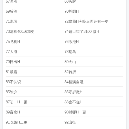
67医者
68头牌
69醉酒
70椭圆H
71泡面
72陪我H今晚后面还有一更
73清算400珠加更
74题目错了3100 微H
75飞机H
76泳池H
77大海
78荒岛
79日出H
80火山
81暴露
82转折
83不认识
84精满自溢
85除夕
86守岁微H
87初一H一更
88含不住H
89盲盒H
90射哪H一更
91吃饭H二更
92出征