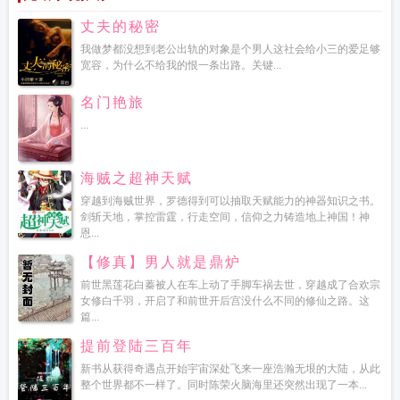
丈夫的秘密
我做梦都没想到老公出轨的对象是个男人这社会给小三的爱足够
宽容，为什么不给我的恨一条出路。关键...
名门艳旅
...
海贼之超神天赋
穿越到海贼世界，罗德得到可以抽取天赋能力的神器知识之书。
剑斩天地，掌控雷霆，行走空间，信仰之力铸造地上神国！神
恩...
【修真】男人就是鼎炉
前世黑莲花白蓁被人在车上动了手脚车祸去世，穿越成了合欢宗
女修白千羽，开启了和前世开后宫没什么不同的修仙之路。这
篇...
提前登陆三百年
新书从获得奇遇点开始宇宙深处飞来一座浩瀚无垠的大陆，从此
整个世界都不一样了。同时陈荣火脑海里还突然出现了一本...