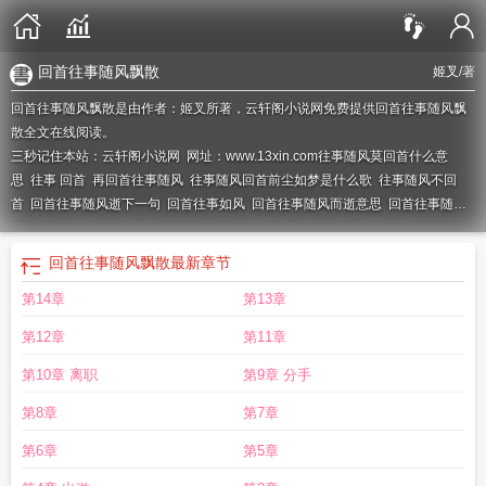
回首往事随风飘散
姬叉
/著
回首往事随风飘散是由作者：姬叉所著，云轩阁小说网免费提供回首往事随风飘
散全文在线阅读。
三秒记住本站：云轩阁小说网 网址：www.13xin.com
往事随风莫回首什么意
思
往事 回首
再回首往事随风
往事随风回首前尘如梦是什么歌
往事随风不回
首
回首往事随风逝下一句
回首往事如风
回首往事随风而逝意思
回首往事随风
飘散
回首往事什么意思?
不再回首
回首往事随风逝什么意思
回首往事随风而去
下一句是什么
回首往事的下一句是什么
往事随风只能回味
回首往事随风逝 洁
回首往事随风飘散
最新章节
茹
回首往事随风而逝粤语歌
回首往事如风叶飘落是什么歌
第14章
第13章
第12章
第11章
第10章 离职
第9章 分手
第8章
第7章
第6章
第5章