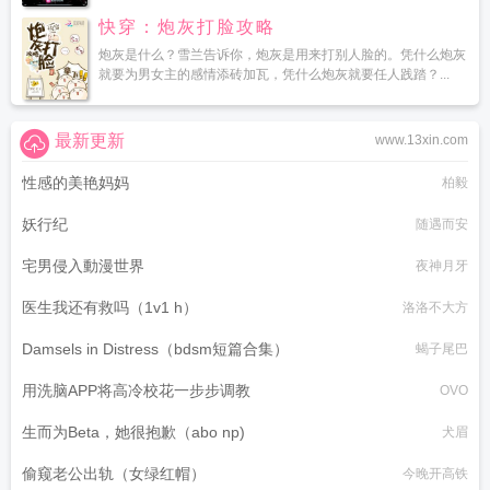
快穿：炮灰打脸攻略
炮灰是什么？雪兰告诉你，炮灰是用来打别人脸的。凭什么炮灰
就要为男女主的感情添砖加瓦，凭什么炮灰就要任人践踏？...
最新更新
www.13xin.com
性感的美艳妈妈
柏毅
妖行纪
随遇而安
宅男侵入動漫世界
夜神月牙
医生我还有救吗（1v1 h）
洛洛不大方
Damsels in Distress（bdsm短篇合集）
蝎子尾巴
用洗脑APP将高冷校花一步步调教
OVO
生而为Beta，她很抱歉（abo np)
犬眉
偷窥老公出轨（女绿红帽）
今晚开高铁