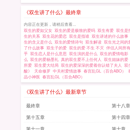
《双生讲了什么》最終章
内容正在更新，请稍后查看...
双生的爱如父女
双生的爱是极致的爱吗
双生有爱
双生是
生的关系
双生花的爱恋
双生是指谁
双生讲述的什么故
生的含义是什么
双生的爱情诗句
双生解读
双生光之间
了什么故事
双生子的爱
双生的爱 不生 不灭
伴侣人间所
乎
双生恋人是什么意思
双生演的是什么
双生的爱情电
么
双生的爱杨墨礼
真的双生爱不上任何人
双生姐妹的
所爱
双生爱大结局
双生的爱深深的爱着你认错了夫人
双
酸》
天命修罗
中关村爱情故事
春宫乱GL（百合ABO）
品小神医
春宫乱GL（百合ABO）
《双生讲了什么》最新章节
最終章
第十八
第十五章
第十四
第十一章
第十章