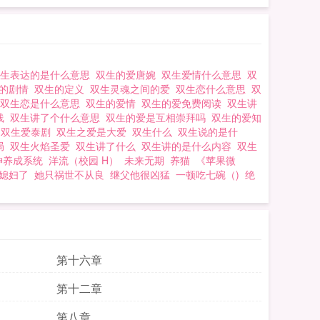
双生表达的是什么意思
双生的爱唐婉
双生爱情什么意思
双
生的剧情
双生的定义
双生灵魂之间的爱
双生恋什么意思
双
双生恋是什么意思
双生的爱情
双生的爱免费阅读
双生讲
线
双生讲了个什么意思
双生的爱是互相崇拜吗
双生的爱知
人
双生爱泰剧
双生之爱是大爱
双生什么
双生说的是什
局
双生火焰圣爱
双生讲了什么
双生讲的是什么内容
双生
神养成系统
洋流（校园 H）
未来无期
养猫
《苹果微
媳妇了
她只祸世不从良
继父他很凶猛
一顿吃七碗（)
绝
第十六章
第十二章
第八章