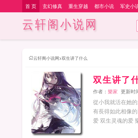
首 页
玄幻修真
重生穿越
都市小说
军史小
云轩阁小说网
云轩阁小说网
>
双生讲了什么
双生讲了
作者：
樂家
更新时间：
從小我就活在她的影
有長得如此相像的兩個人...我愛的到
爱 双生灵魂的爱 