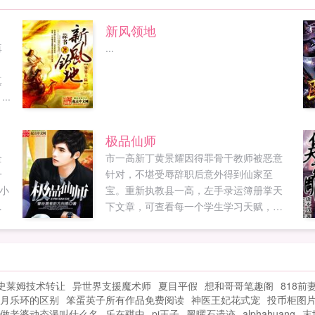
新风领地
再
...
，
真
..
极品仙师
全
市一高新丁黄景耀因得罪骨干教师被恶意
一
针对，不堪受辱辞职后意外得到仙家至
小
宝。重新执教县一高，左手录运簿册掌天
弹
下文章，可查看每一个学生学习天赋，提
升天赋。右手文昌大印掌考场气运，财富
官运。教师以教育水平和升学率为本，黄
景耀渐渐发现他的本钱雄厚的有些令人发
指，一次次撼动整个教育界，又远不止单
史莱姆技术转让
异世界支援魔术师
夏目平假
想和哥哥笔趣阁
818前
一的教育界。...
月乐环的区别
笨蛋英子所有作品免费阅读
神医王妃花式宠
投币柜图
做老婆动态漫叫什么名
乐在骐中
pj王子
黑曜石遗迹
alphahuang
末