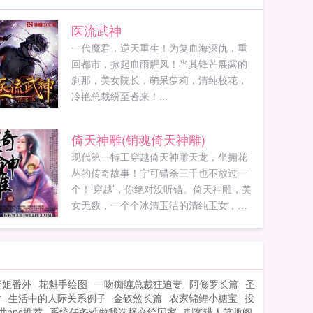
医流武神
一代魔君，逆天重生！为复血海深仇，重
回都市，掀起血雨腥风！当其锋芒展露的
刹那，美女院长，萌呆萝莉，清纯校花，
冷艳总裁纷至沓来！...
倚天神雕(销魂倚天神雕)
现代第一特工穿越倚天神雕天龙，坐拥花
丛的传奇故事！宁可错杀三千也不放过一
个！‘穿越’，你绝对没听错。倚天神雕，美
女无数，一个个冰清玉洁的清纯玉女，如
何‘穿越’，还等什么？赶快点击吧！...
妻姐番外
花魁手绘图
一吻痴缠总裁狂追妻
阿修罗长篇
圣
片
生活中的人际关系例子
金钗煞长篇
农家锦鲤小糖宝
投
世npc推荐
系统任务难做我选择交给国家
刺客猎人笔趣阁