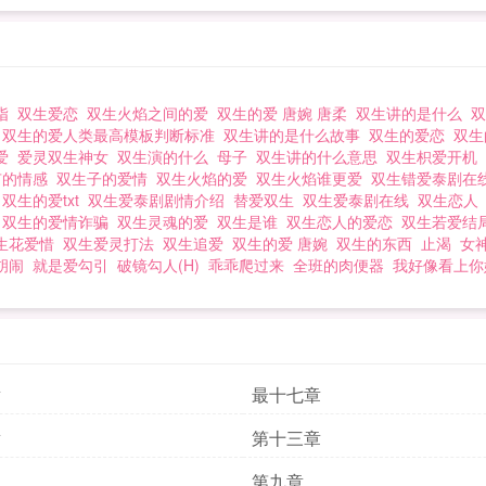
指
双生爱恋
双生火焰之间的爱
双生的爱 唐婉 唐柔
双生讲的是什么
事
双生的爱人类最高模板判断标准
双生讲的是什么故事
双生的爱恋
双
的爱
爱灵双生神女
双生演的什么
母子
双生讲的什么意思
双生枳爱开机
有的情感
双生子的爱情
双生火焰的爱
双生火焰谁更爱
双生错爱泰剧在
影
双生的爱txt
双生爱泰剧剧情介绍
替爱双生
双生爱泰剧在线
双生恋
爱
双生的爱情诈骗
双生灵魂的爱
双生是谁
双生恋人的爱恋
双生若爱结
生花爱惜
双生爱灵打法
双生追爱
双生的爱 唐婉
双生的东西
止渴
女
胡闹
就是爱勾引
破镜勾人(H)
乖乖爬过来
全班的肉便器
我好像看上你
章
最十七章
章
第十三章
第九章