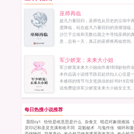
巫师再临
超凡力量回归，巫师也从历史的尘埃中
度降临，站在超凡力量回归的浪潮顶端
沙兰于尘埃和无数位面之中寻找巫师的
意，总有一天，真正的巫师将再临世间。.
军少娇宠：未来大小姐
军少娇宠未来大小姐由作者绵绵妙创作
本作品该小说情节跌宕起伏扣人心弦是
本难得的情节与文笔俱佳的好书919言情
说免费提供军少娇宠未来大小姐全文无
窗的纯文字在线阅读。...
每日热搜小说推荐
晨阳cy1
恰恰是啥意思是什么
杂食文
暗恋对象很难搞
灵印记和圣灵充满有啥不同
花魁秘术
与鬼作伥
铜环和曼
币储物箱
符篆真仙
捡个校花做老婆里面有首诗
捡个校花