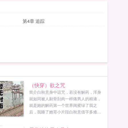
第4章 追踪
（快穿）欲之咒
简介白秋意身中诅咒，若没有解药，浑身
就如同被人剔骨刮肉一样痛男人的精液，
就是她的解药第一个世界闺蜜绿了我之
后，我睡了她哥小片段白秋意借字多难听
啊，不如我卖身给你吧，她往季裴承那边
靠了靠，声音压低，妹妹还是雏哦，哥哥