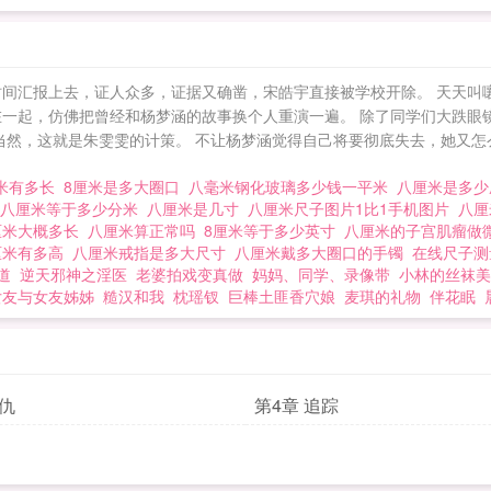
时间汇报上去，证人众多，证据又确凿，宋皓宇直接被学校开除。 天天叫
在一起，仿佛把曾经和杨梦涵的故事换个人重演一遍。 除了同学们大跌眼
当然，这就是朱雯雯的计策。 不让杨梦涵觉得自己将要彻底失去，她又怎
米有多长
8厘米是多大圈口
八毫米钢化玻璃多少钱一平米
八厘米是多
八厘米等于多少分米
八厘米是几寸
八厘米尺子图片1比1手机图片
八
厘米大概多长
八厘米算正常吗
8厘米等于多少英寸
八厘米的子宫肌瘤做
厘米有多高
八厘米戒指是多大尺寸
八厘米戴多大圈口的手镯
在线尺子
道
逆天邪神之淫医
老婆拍戏变真做
妈妈、同学、录像带
小林的丝袜美
女友与女友姊姊
糙汉和我
枕瑶钗
巨棒土匪香穴娘
麦琪的礼物
伴花眠
报仇
第4章 追踪