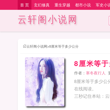
首 页
玄幻修真
重生穿越
都市小说
军史小
云轩阁小说网
云轩阁小说网
>
8厘米等于多少公分
8厘米等
作者：
寒冬夜行人
8厘米等于多少公
在线阅读。