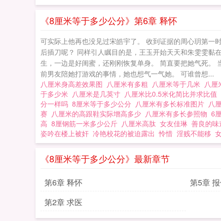
《8厘米等于多少公分》第6章 释怀
可实际上他再也没见过宋皓宇了。 收到证据的周心玥第一
后插刀呢？ 同样引人瞩目的是，王玉开始天天和朱雯雯黏
生，一边是好闺蜜，还刚刚恢复单身。 简直要把她气死。 
前男友陪她打游戏的事情，她也想气一气她。 可谁曾想...
八厘米身高差效果图
八厘米有多粗
八厘米等于几米
八厘
于多少米
八厘米是几英寸
八厘米比0.5米化简比并求比值
分一样吗
8厘米等于多少公分
八厘米有多长标准图片
八
赛
八厘米的高跟鞋实际增高多少
八厘米有多长参照物
6
高
8厘钢筋一米多少公斤
八厘米高肽
女友佳琳
善良的味
姿吟在楼上被奸
冷艳校花的被迫露出
怜惜
淫贱不能移
《8厘米等于多少公分》最新章节
第6章 释怀
第5章 
第2章 求医