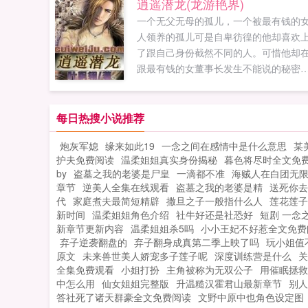
逍遥潜龙(龙游艳界)
一个无父无母的孤儿，一个被最有钱的
人领养的孤儿可是自卑彷徨的他却喜欢
了跟自己身份截然不同的人。可惜他却
跟最有钱的女董事长发生不能说的秘密
后一切都变了。各色各样的大小美人纷
而至，围绕在他的身边！成熟美艳，清
可爱，性感妩媚，柔情万千最后的最后
每日热搜小说推荐
他凭借着自己的能力，在那多少美人美
炮灰军媳
缘来如此19
一念之间在感情中是什么意思
某
的陪伴之下，在这一片弱肉强食的世界
护夫免费阅读
温柔姐姐真实身份揭秘
暮色将尽时全文免
中创下了一个伟大的奇迹！...
by
盗墓之我的老婆是尸皇
一滴都不准
海贼人在白团无
章节
逆美人全集在线观看
盗墓之我的老婆是精
送死你去
代
家庭煮夫最简短精辟
撒旦之子一般指什么人
莲花莲子
新时间
温柔姐姐角色介绍
社牛好还是社恐好
短剧 一念
新章节更新内容
温柔姐姐杀5吗
小小王妃不好惹全文免费
弃子逆袭翻盘的
弃子翻身成真第二季上映了吗
玩小姐值
原文
未来兽世美人娇宠多子莲子呢
深度训练营是什么
关
全集免费观看
小姐打扮
主角被称为无双公子
用催眠拯救
中怎么用
仙女姐姐完整版
升温糙汉霍君山最新章节
别人
答社死了诸天群豪全文免费阅读
文野中原中也角色设定图