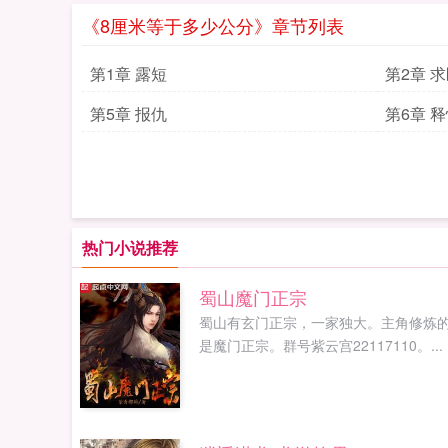
《8厘米等于多少公分》章节列表
第1章 露短
第2章 
第5章 报仇
第6章 
热门小说推荐
蜀山魔门正宗
蜀山有玄门正宗，一家独大。主角修炼
是魔门正宗。群号紫云宫22117110。...