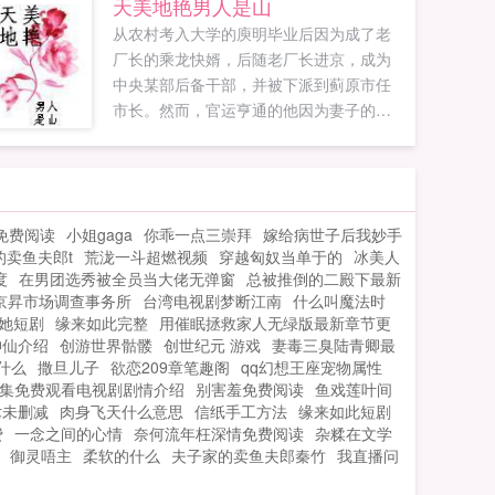
天美地艳男人是山
可以给妹妹破个瓜嘛。你看我像是随便给
从农村考入大学的庾明毕业后因为成了老
人破瓜的人？季裴承。去床上。季裴承
厂长的乘龙快婿，后随老厂长进京，成为
道。你硬了吗？白秋意问。季裴承没说
中央某部后备干部，并被下派到蓟原市任
话，直接把她的手牵过来，往胯间按。小
市长。然而，官运亨通的他因为妻子的奸
弟弟好精神呀，白秋意道，哥就在这里要
情发生了婚变，蓟原市急欲接班当权的少
了妹妹吧，妹妹湿哒哒的走不动。你说话
壮派势力以为他没有了后台，便扯住其年
一直这么没遮拦？那要看对谁了，对你是
轻恋爱时与恋人的越轨行为作文章，将其
的～阅读小贴士1女主非善类，为达目的可
赶下台，多亏老省长爱惜人才，推荐其参
以出卖身体的那种QωQ2女主三观不代表本
免费阅读
小姐gaga
你乖一点三崇拜
嫁给病世子后我妙手
加跨国合资公司总裁竞聘，才东山再起然
作者三观QωQ3每个世界的男女主不一定是
的卖鱼夫郎t
荒泷一斗超燃视频
穿越匈奴当单于的
冰美人
而，仕途一旦顺风，官运一发不可收拾由
处QωQ关于收费按千字50的标准收费，每
度
在男团选秀被全员当大佬无弹窗
总被推倒的二殿下最新
于庾明联合地方政府开展棚户区改造工程
个故事都会免费一些章节关于更新日更，
京昇市场调查事务所
台湾电视剧梦断江南
什么叫魔法时
受到了中央领导和老百姓的赞誉。在省代
有事会在留言板留言点击我要评分可以给
她短剧
缘来如此完整
用催眠拯救家人无绿版最新章节更
会上，他又被推举到了省长的重要岗位。
作者投珠每天可以免费投送两颗珍珠哦...
神仙介绍
创游世界骷髅
创世纪元 游戏
妻毒三臭陆青卿最
一介平民跃升为省长...
什么
撒旦儿子
欲恋209章笔趣阁
qq幻想王座宠物属性
6集免费观看电视剧剧情介绍
别害羞免费阅读
鱼戏莲叶间
术未删减
肉身飞天什么意思
信纸手工方法
缘来如此短剧
费
一念之间的心情
奈何流年枉深情免费阅读
杂糅在文学
御灵唔主
柔软的什么
夫子家的卖鱼夫郎秦竹
我直播问