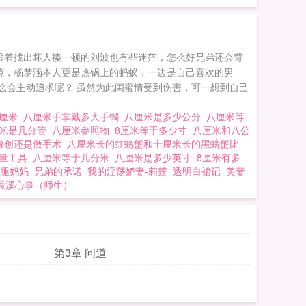
嚷着找出坏人揍一顿的刘波也有些迷茫，怎么好兄弟还会背
镜，杨梦涵本人更是热锅上的蚂蚁，一边是自己喜欢的男
么会主动追求呢？ 虽然为此闺蜜情受到伤害，可一想到自己
少厘米
八厘米手掌戴多大手镯
八厘米是多少公分
八厘米等
厘米是几分管
八厘米参照物
8厘米等于多少寸
八厘米和八公
微创还是做手术
八厘米长的红螃蟹和十厘米长的黑螃蟹比
测量工具
八厘米等于几分米
八厘米是多少英寸
8厘米有多
腿妈妈
兄弟的承诺
我的淫荡娇妻-莉莲
透明白裙记
美妻
晨溪心事（师生）
第3章 问道