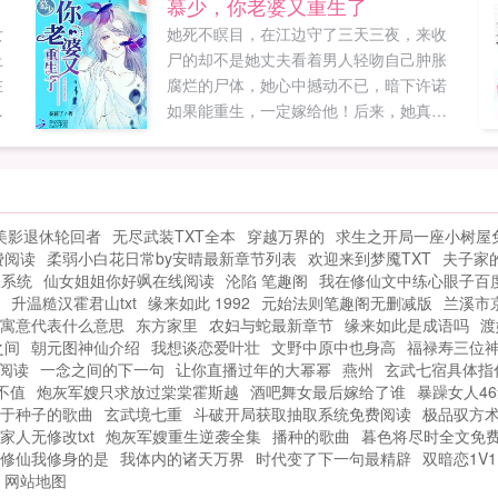
慕少，你老婆又重生了
女
她死不瞑目，在江边守了三天三夜，来收
上
尸的却不是她丈夫看着男人轻吻自己肿胀
在
腐烂的尸体，她心中撼动不已，暗下许诺
之
如果能重生，一定嫁给他！后来，她真的
扰
重生了，却成了他妹妹（⊙o⊙）慕容承说
纯
你再敢死给我看，我不介意变个态，和尸
，
体洞房。她欲哭无泪，我滴哥！你早就变
妇
态了好么？！轻松搞笑，重口甜爽，可放
美影退休轮回者
无尽武装TXT全本
穿越万界的
求生之开局一座小树屋
之
心阅读...
费阅读
柔弱小白花日常by安晴最新章节列表
欢迎来到梦魇TXT
夫子家
限系统
仙女姐姐你好飒在线阅读
沦陷 笔趣阁
我在修仙文中练心眼子百
升温糙汉霍君山txt
缘来如此 1992
元始法则笔趣阁无删减版
兰溪市
寓意代表什么意思
东方家里
农妇与蛇最新章节
缘来如此是成语吗
渡
之间
朝元图神仙介绍
我想谈恋爱叶壮
文野中原中也身高
福禄寿三位
阅读
一念之间的下一句
让你直播过年的大幂幂
燕州
玄武七宿具体指
不值
炮灰军嫂只求放过棠棠霍斯越
酒吧舞女最后嫁给了谁
暴躁女人4
于种子的歌曲
玄武境七重
斗破开局获取抽取系统免费阅读
极品驭方
家人无修改txt
炮灰军嫂重生逆袭全集
播种的歌曲
暮色将尽时全文免
修仙我修身的是
我体内的诸天万界
时代变了下一句最精辟
双暗恋1V1
网站地图