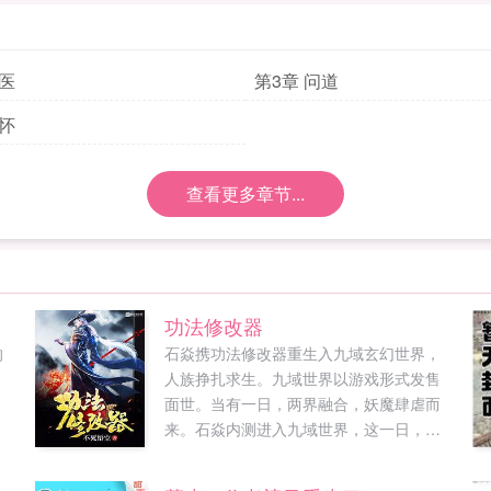
求医
第3章 问道
释怀
查看更多章节...
功法修改器
的
石焱携功法修改器重生入九域玄幻世界，
人族挣扎求生。九域世界以游戏形式发售
面世。当有一日，两界融合，妖魔肆虐而
来。石焱内测进入九域世界，这一日，游
戏尚未发售，玩家尚未进入，妖魔尚未影
响书友Q群371073565...