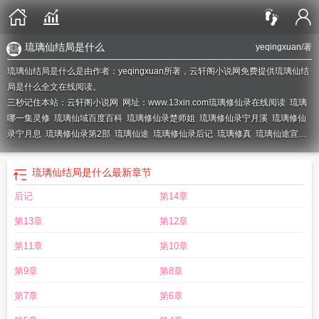
琉璃仙结局是什么
yeqingxuan
/著
琉璃仙结局是什么是由作者：yeqingxuan所著，云轩阁小说网免费提供琉璃仙结
局是什么全文在线阅读。
三秒记住本站：云轩阁小说网 网址：www.13xin.com
琉璃修仙录在线阅读
琉璃
哪一集灵修
琉璃仙域百度百科
琉璃修仙录楚师姐
琉璃修仙录宁月溪
琉璃修仙
录宁月息
琉璃修仙录第2部
琉璃仙途
琉璃修仙录后记
琉璃修真
琉璃仙途宣传
视频
琉璃修仙录13
琉璃修仙录1
琉璃修仙录系列
琉璃修仙录全本TXT
琉璃灵
修原文
琉璃灵修在哪一章
琉璃修仙录全文
琉璃修仙录48
琉璃修仙录14章
琉
琉璃仙结局是什么
最新章节
璃修仙录类似的
琉璃仙殿作品
琉璃修仙录楚琉璃最新章节更新章节列表
琉璃修
后记
第14章
仙录TXT在线
琉璃修仙录三部曲顺序
琉璃修仙录1-13
琉璃修仙录最新章节
琉
璃修仙录TXT
琉璃修仙录在线
琉璃仙结局是什么
琉璃修仙录阅读
琉璃修仙录
第13章
第12章
txt
第11章
第10章
第9章
第8章
第7章
第6章