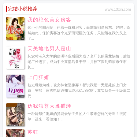
完结小说推荐
www.13xin.com
我的绝色美女房客
这小小的四合院，住着一群租房客，而陈阳则是房东。好吧，既
然如此，保护房客这个光荣而艰巨的任务，只能落在我的头上
了...
天美地艳男人是山
从农村考入大学的庾明毕业后因为成了老厂长的乘龙快婿，后随
老厂长进京，成为中央某部后备干部，并被下派到蓟原市任市
长...
上门狂婿
被丈母娘为难，被女神老婆嫌弃！都说我是一无是处的上门女
婿！突然，家族电话通知我继承亿万家财，其实我是一个级富二
代...
伪我独尊大雁捕蝉
一种能帮忙泡妞的异能会给主角的人生带来怎样的奇遇？很简
单，进来一看便知！...
苏狂