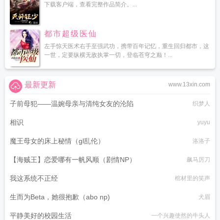
下载客户端，查看完整作品简介。...
都市超级医仙
左手惊天医术右手至强武功，携带百年记忆，重生回归都市，这
一世，定要纵横无敌执掌一切，登临苍穹之巅！...
最新更新
www.13xin.com
子前母犯——温婉母亲与清纯女友的沦陷
织梦人
相识
yuyu
魔王母女的床上秘情（gl乱伦）
洛洛子
【海贼王】恋爱哪有一帆风顺（剧情NP）
飙马厉刀
我这系统不正经
棺材里的笑声
生而为Beta，她很抱歉（abo np)
犬眉
平静美好的校园生活
一个兴趣使然的牛头人