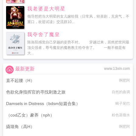
我老婆是大明星
领导想把当大明星的女儿嫁给我（日常风，轻喜剧，无戾气，不
重口，欢迎试读）交流群10...
我夺舍了魔皇
陈洛阳感觉自己穿越的姿势不对。 穿越过来，居然把世间最
顶尖强者，尊号魔皇的魔教教主给夺舍了。 一般不都是有
大...
最新更新
www.13xin.com
直不起腰（H）
啊肥阿
色欲化身指挥官的寻找刺激之旅
自然的曲调
Damsels in Distress（bdsm短篇合集）
蝎子尾巴
（cod乙女）豢养（nph）
粉色蒸馏水
撬墙角（高H）
啊肥阿