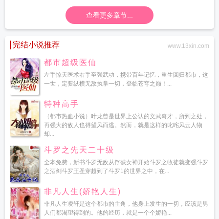
查看更多章节...
完结小说推荐
www.13xin.com
都市超级医仙
左手惊天医术右手至强武功，携带百年记忆，重生回归都市，这
一世，定要纵横无敌执掌一切，登临苍穹之巅！...
特种高手
（都市热血小说）叶龙曾是世界上公认的文武奇才，所到之处，
再强大的敌人也得望风而逃。然而，就是这样的叱咤风云人物
却...
斗罗之先天二十级
全本免费，新书斗罗无敌从俘获女神开始斗罗之收徒就变强斗罗
之酒剑斗罗王圣穿越到了斗罗1的世界之中，在...
非凡人生(娇艳人生)
非凡人生凌轩是这个都市的主角，他身上发生的一切，应该是男
人们都渴望得到的。他的经历，就是一个个娇艳...