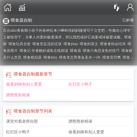
喂食器自制
三岁
/著
百合abo青春期小崽子的各种乱来小蝌蚪找妈妈随便写个立意吧：性瘾在心理学
上被怪罪于，当事人对爱的极度渴求，所以我想戒掉它就要戒掉被爱成瘾。
喂食
癖
喂食玩具全套
喂食管反流的症状
喂食play
喂食的英文
喂食者协会结局
喂
食器图片
喂食记 作者糖炒咸鱼在线阅读
喂食器
喂食六角恐龙鱼的技巧
喂食癖
是什么意思
喂食模拟器
喂食kiss
喂食变态男黄金圣水一VK
喂食雷羽鹰
喂食英
语怎么读
喂食玩具怎么做
喂食的拼音
喂食撑肚子模拟器游戏
喂食abo三岁
喂
食物的英文
喂食用英语怎么说
喂食记 作者糖炒咸鱼
喂食器怎么使用
喂食管反
喂食器自制
最新章节
流怎么治疗
喂食记by糖炒咸鱼
喂食器的正确使用方法
喂食的喂怎么写
喂食黄
偷看妈咪和别人爱爱
红灯区小鸭子
金-vk
喂食abo最新章节_喂食abo全文
喂食玩具
喂食动物英语
喂食的喂字怎么
写
喂食管返流症状
喂食器自制
喂食物
喂食者协会
喂食是什么意思?
喂食
蹭熊熊射精液
记
喂食时小麻雀仰起脑袋大张着黄口
喂食式舌吻
胃食管反流怎么治疗
喂食
play蔬菜沙拉
喂食abdl
喂食玩具视频
喂食记糖炒栗子
胃食管反流的症状
喂食器自制
章节列表
课堂对着老师自慰
蹭熊熊射精液
红灯区小鸭子
偷看妈咪和别人爱爱