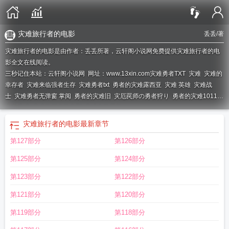
灾难旅行者的电影
丢丢
/著
灾难旅行者的电影是由作者：丢丢所著，云轩阁小说网免费提供灾难旅行者的电
影全文在线阅读。
三秒记住本站：云轩阁小说网 网址：www.13xin.com
灾难勇者TXT
灾难
灾难的
幸存者
灾难来临强者生存
灾难勇者txt
勇者的灾难露西亚
灾难 英雄
灾难战
士
灾难勇者无弹窗 掌阅
勇者的灾难旧
灾厄罠师の勇者狩り
勇者的灾难1011勇
者的灾难
灾难旅行者的电影
灾难中的勇气
灾难旅行者的电影
最新章节
第127部分
第126部分
第125部分
第124部分
第123部分
第122部分
第121部分
第120部分
第119部分
第118部分