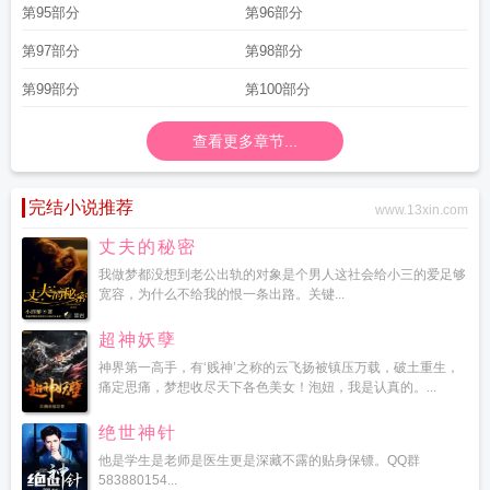
第95部分
第96部分
第97部分
第98部分
第99部分
第100部分
查看更多章节...
完结小说推荐
www.13xin.com
丈夫的秘密
我做梦都没想到老公出轨的对象是个男人这社会给小三的爱足够
宽容，为什么不给我的恨一条出路。关键...
超神妖孽
神界第一高手，有‘贱神’之称的云飞扬被镇压万载，破土重生，
痛定思痛，梦想收尽天下各色美女！泡妞，我是认真的。...
绝世神针
他是学生是老师是医生更是深藏不露的贴身保镖。QQ群
583880154...