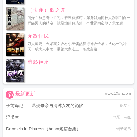
（快穿）欲之咒
简介白秋意身中诅咒，若没有解药，浑身就如同被人剔骨刮肉一
样痛男人的精液，就是她的解药第一个世界闺蜜绿了我之后...
无敌悍民
万人追更，火爆爽文农村小子偶然获得神农传承，从此一飞冲
天，成为人中龙。带领大家走上一条致富路。...
暗影神座
...
最新更新
www.13xin.com
子前母犯——温婉母亲与清纯女友的沦陷
织梦人
淫书生
中原一点红
Damsels in Distress（bdsm短篇合集）
蝎子尾巴