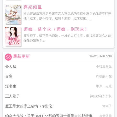
弃妃倾世
谁说穿越后宫就是圣宠不衰六宫无妃的幸福生涯？她保证不打死
他！过来，朕不打你。放屁！渺渺，过来朕抱。...
师娘，借个火（师娘，别玩火）
师父死了，留下美艳师娘，一堆的人打主意，李福根要怎么才能
保住师娘呢？...
最新更新
www.13xin.com
齐天阙
不吃蛋炒饭
赤鸾
柠檬酸不酸
淫书生
中原一点红
正人君子
神仙收容所所长
魔王母女的床上秘情（gl乱伦）
洛洛子
约会大作战：关于Bed End线的五河士道重生的那些事
虚无圣母