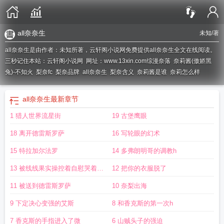
all奈奈生
未知
/著
all奈奈生是由作者：未知所著，云轩阁小说网免费提供all奈奈生全文在线阅读。
三秒记住本站：云轩阁小说网 网址：www.13xin.com
综漫奈落
奈莉酱(傲娇黑
兔)-不知火
梨奈fc
梨奈品牌
all奈奈生
梨奈含义
奈莉酱是谁
奈莉怎么样
all奈奈生
最新章节
1 猎人世界流星街
19 古堡鹰眼
18 离开德雷斯罗萨
16 写轮眼的幻术
15 特拉加尔法罗
14 多弗朗明哥的调教h
13 被线线果实操控着自慰哭着求
12 把你的衣服脱了
多弗朗明哥进入h
11 被送到德雷斯罗萨
10 奈梨出海
9 下定决心变强的艾斯
8 和香克斯的第一次h
7 香克斯的手指进入了微
6 山贼头子的强迫