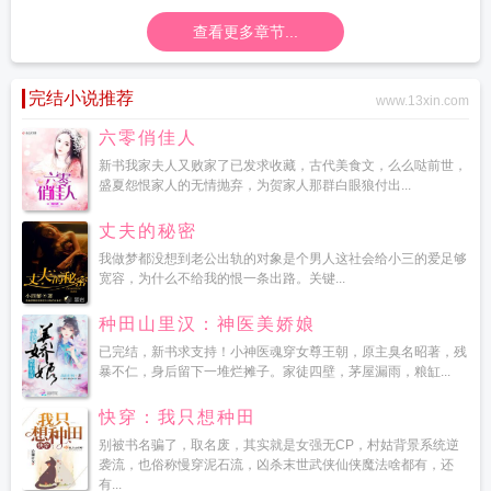
查看更多章节...
完结小说推荐
www.13xin.com
六零俏佳人
新书我家夫人又败家了已发求收藏，古代美食文，么么哒前世，
盛夏怨恨家人的无情抛弃，为贺家人那群白眼狼付出...
丈夫的秘密
我做梦都没想到老公出轨的对象是个男人这社会给小三的爱足够
宽容，为什么不给我的恨一条出路。关键...
种田山里汉：神医美娇娘
已完结，新书求支持！小神医魂穿女尊王朝，原主臭名昭著，残
暴不仁，身后留下一堆烂摊子。家徒四壁，茅屋漏雨，粮缸...
快穿：我只想种田
别被书名骗了，取名废，其实就是女强无CP，村姑背景系统逆
袭流，也俗称慢穿泥石流，凶杀末世武侠仙侠魔法啥都有，还
有...