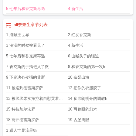
5 七年后和香克斯再遇
4 新生活
all奈奈生
章节列表
1 海贼王世界
2 红发香克斯
3 洗澡的时候被看见了
4 新生活
5 七年后和香克斯再遇
6 山贼头子的强迫
7 香克斯的手指进入了微
8 和香克斯的第一次h
9 下定决心变强的艾斯
10 奈梨出海
11 被送到德雷斯罗萨
12 把你的衣服脱了
13 被线线果实操控着自慰哭着求
14 多弗朗明哥的调教h
多弗朗明哥进入h
15 特拉加尔法罗
16 写轮眼的幻术
18 离开德雷斯罗萨
19 古堡鹰眼
1 猎人世界流星街