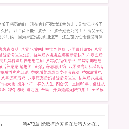
老爷子惩罚他们，现在他们不敢放江兰茵走，是怕江老爷子
么样。 江兰茵不能生孩子，生孩子她会死的！ 江海父子对
月的时候，因为肾脏难以承担流产，江兰茵的性命也没有保
养崽崽青凝萌
八零小后妈制福忙笔趣阁
八零最佳后妈
八零
替嫁后养崽崽短剧
替嫁后养崽崽在哪更新最快?
八零当后
亮后妈替嫁后养崽崽短剧
八零好后娘[穿书
替嫁后养崽崽
嫁后养崽崽 笔趣阁
替嫁后养崽崽江绾
八零漂亮后妈替嫁后
替嫁后养崽崽江绾
替嫁后养崽崽百度作者青凝
替嫁后养崽
作
八零漂亮后妈
八零漂亮后妈替嫁后养崽崽
替嫁后养崽崽
个内天地
娱乐：不一样的人生
四合院：重回50年，傻柱从
漩涡
凛冬遇暖
道之盗
全民：开局觉醒无限虫巢！
全民模
吗
第478章 螳螂捕蝉黄雀在后猎人还在黄