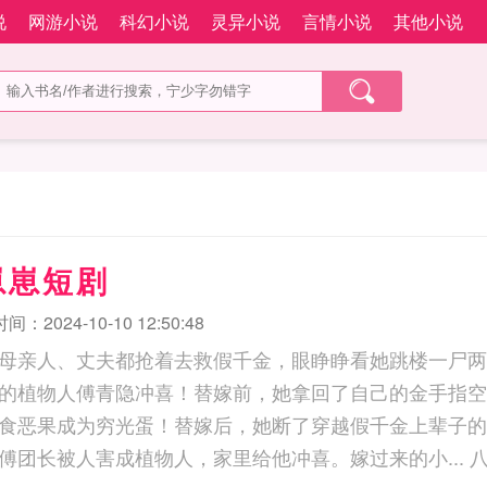
说
网游小说
科幻小说
灵异小说
言情小说
其他小说
崽崽短剧
：2024-10-10 12:50:48
母亲人、丈夫都抢着去救假千金，眼睁睁看她跳楼一尸两
的植物人傅青隐冲喜！替嫁前，她拿回了自己的金手指空
食恶果成为穷光蛋！替嫁后，她断了穿越假千金上辈子的
被人害成植物人，家里给他冲喜。嫁过来的小... 八零漂亮后妈，替嫁后