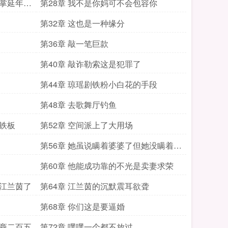
巴掌延年益
第28章 我不是你妈可不会包容你
第32章 这也是一种缘分
第36章 敲一笔巨款
第40章 敲诈勒索这是犯罪了
第44章 琼瑶剧铁粉小白花的手段
第48章 去歌舞厅钓鱼
了铁板
第52章 空间派上了大用场
第56章 她虽说瞒着婆婆了但她没瞒着她
丈夫啊
第60章 他能成功靠的不光是卖妻求荣
给江兰茵了
第64章 江兰茵的沉默震耳欲聋
第68章 你们这是要逼婚
智商二百五
第72章 嘿嘿一个都不放过