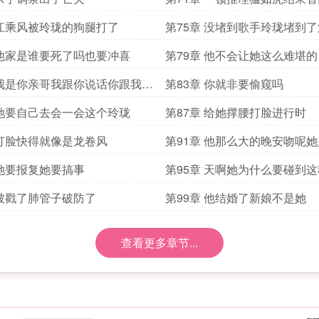
 江乘风被玲珑的狗腿打了
第75章 没堵到歌手玲珑堵到
 他家是谁要死了吗也要冲喜
第79章 他不会让她这么难堪的
 我是你亲哥我跟你说话你跟我收
第83章 你就非要偷窥吗
 她要自己去会一会这个玲珑
第87章 给她撑腰打脸进行时
 打脸快得就像是龙卷风
第91章 他那么大的晚安吻呢
了
 她要报复她要搞事
第95章 天啊她为什么要碰到
 被戳了肺管子破防了
第99章 他结婚了新娘不是她
查看更多章节...