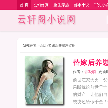
首 页
玄幻修真
重生穿越
都市小说
军史小
云轩阁小说网
云轩阁小说网
>
替嫁后养崽崽短剧
替嫁后养
作者：
青凝萌
更新时间
前世江家大火，父
果断嫁给前世早亡
的财产！让他们自
统统还给假千金！傅团长