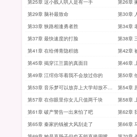
第25章 这小贱人哄人是有一手
第26章
第29章 脑补最致命
第30章
第33章 狭路相逢勇者胜
第34章
第37章 最快速度的打脸
第38章
第41章 在给傅青隐积德
第42章
第45章 揭穿江兰茵的真面目
第46章
第49章 江绾你等着我不会放过你的
第50章
第53章 音乐梦可以放弃上大学却放不下
第54章
男人
第57章 在你眼里你女儿只值两千块
第58章
第61章 破产警告一出来怕了吧
第62章
我
第65章 秦家的钱被大风刮走了
第66章
第69章 她是直肠子但也不能直接用嘴拉
第70章