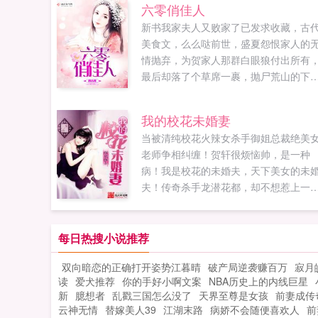
六零俏佳人
新书我家夫人又败家了已发求收藏，古
美食文，么么哒前世，盛夏怨恨家人的
情抛弃，为贺家人那群白眼狼付出所有
最后却落了个草席一裹，抛尸荒山的下
场！重生回到悲剧尚未开始，盛夏发誓
生不会再将真心错付！哪怕吃树皮啃草
我的校花未婚妻
根，她也要留在家人身边，同甘共苦！
当被清纯校花火辣女杀手御姐总裁绝美
写命运！一家人同心协力，走上致富的
老师争相纠缠！贺轩很烦恼帅，是一种
庄大道！携手冷面男神...
病！我是校花的未婚夫，天下美女的未
夫！传奇杀手龙潜花都，却不想惹上一
风流情债！...
每日热搜小说推荐
双向暗恋的正确打开姿势江暮晴
破产局逆袭赚百万
寂月
读
爱犬推荐
你的手好小啊文案
NBA历史上的内线巨星
新
臆想者
乱戳三国怎么没了
天界至尊是女孩
前妻成传
云神无情
替嫁美人39
江湖末路
病娇不会随便喜欢人
前