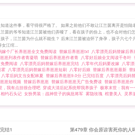
人知道这件事，看守得很严格了。 如果之前他们不敢让江兰茵离开是怕陆
江兰茵的爷爷知道江兰茵被他们弄哑了，看在孩子的份上，也不会对他们怎
生孩子，江兰茵为什么就不能生？ 后来江兰茵被迫怀了身孕，孩子六七个
江绾...
妈嫁个厂长养崽崽全文免费阅读
替嫁后养崽崽txt
八零漂亮后妈替嫁后
养崽崽列表作者青凝萌
替嫁后养崽崽作者青
八零好后娘全文阅读千冬叶
文免费阅读
八零漂亮后妈替嫁后养崽崽完结
八零年代后妈要改嫁
八零漂
崽霍
八零漂亮后妈替嫁后养崽崽短刷
八零好后娘
替嫁后养崽崽最新
替
阁
八零后妈文当女配林夏
替嫁后养崽崽9.0分 已完结百度
八零漂亮后妈
养崽崽短视频
替嫁后养崽崽
替嫁后养崽崽无广告免费读
替嫁后养崽崽
世，我有点挂很合理吧
穿成大清后妃系统帮我养孩子
极寒末世：我有一
相约石头记
女扮男装：战神世子的疯批将军
雾隐玫瑰
棺妻美人
灵界
 完结1
第479章 你会原谅害死你的人