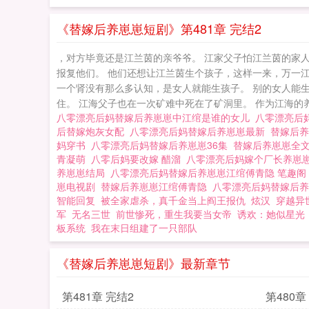
养崽崽
《替嫁后养崽崽短剧》第481章 完结2
，对方毕竟还是江兰茵的亲爷爷。 江家父子怕江兰茵的家
报复他们。 他们还想让江兰茵生个孩子，这样一来，万一
一个肾没有那么多认知，是女人就能生孩子。 别的女人能
住。 江海父子也在一次矿难中死在了矿洞里。 作为江海的养女
八零漂亮后妈替嫁后养崽崽中江绾是谁的女儿
八零漂亮后
后替嫁炮灰女配
八零漂亮后妈替嫁后养崽崽最新
替嫁后
妈穿书
八零漂亮后妈替嫁后养崽崽36集
替嫁后养崽崽全
青凝萌
八零后妈要改嫁 醋溜
八零漂亮后妈嫁个厂长养崽
养崽崽结局
八零漂亮后妈替嫁后养崽崽江绾傅青隐 笔趣
崽电视剧
替嫁后养崽崽江绾傅青隐
八零漂亮后妈替嫁后
智能回复
被全家虐杀，真千金当上阎王报仇
炫汉
穿越异
军
无名三世
前世惨死，重生我要当女帝
诱欢：她似星光
板系统
我在末日组建了一只部队
《替嫁后养崽崽短剧》最新章节
第481章 完结2
第480章