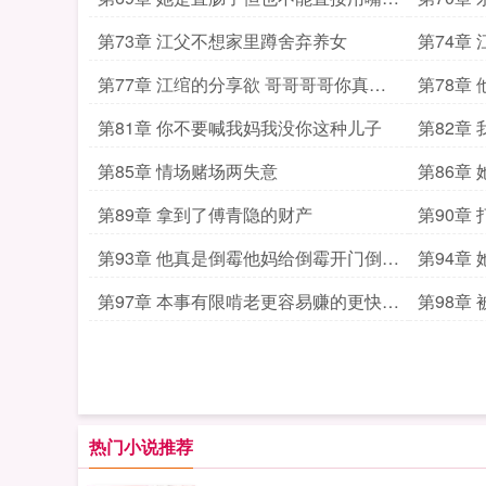
吧
第73章 江父不想家里蹲舍弃养女
第74章
第77章 江绾的分享欲 哥哥哥哥你真是
第78章
太厉害了
第81章 你不要喊我妈我没你这种儿子
第82章
钱
第85章 情场赌场两失意
第86章
第89章 拿到了傅青隐的财产
第90章
第93章 他真是倒霉他妈给倒霉开门倒霉
第94章
到家了
第97章 本事有限啃老更容易赚的更快更
第98章
多
热门小说推荐