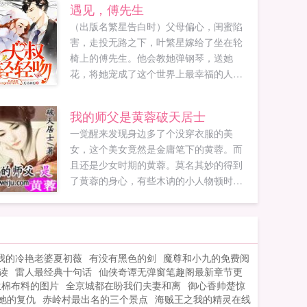
遇见，傅先生
（出版名繁星告白时）父母偏心，闺蜜陷
害，走投无路之下，叶繁星嫁给了坐在轮
椅上的傅先生。他会教她弹钢琴，送她
花，将她宠成了这个世界上最幸福的人。
某天，同学聚会，她被人嘲笑，说她老公
是个残废，他风度翩翩出现，让所有笑话
我的师父是黄蓉破天居士
她的人哑口无言。在人生最灰暗的时光
一觉醒来发现身边多了个没穿衣服的美
里，有他牵引着她积极向阳而生，从而有
女，这个美女竟然是金庸笔下的黄蓉。而
了灿烂的人生。遇见你真好，我的傅先
且还是少女时期的黄蓉。莫名其妙的得到
生。...
了黄蓉的身心，有些木讷的小人物顿时发
生了变化。挨欺负了不用咱出手，有黄MM
的打狗棒法帮咱出气。想成为武林高手？
没问题。桃花岛武功随便学，打狗棒法随
意耍，九阴真经纵横大都市总之有了黄蓉
我的冷艳老婆夏初薇
有没有黑色的剑
魔尊和小九的免费阅
这个伪师父，真老婆之后，一切都变的精
读
雷人最经典十句话
仙侠奇谭无弹窗笔趣阁最新章节更
彩了！...
兰棉布料的图片
全京城都在盼我们夫妻和离
御心香帅楚惊
她的复仇
赤岭村最出名的三个景点
海贼王之我的精灵在线