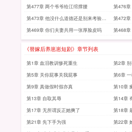
第477章 两个爷爷给江绾撑腰
第476
第473章 他没什么道德还是别来考验他
第472章
了
第469章 你们夫妻共用一张厚脸皮吗
第468
《替嫁后养崽崽短剧》章节列表
第1章 血泪教训惨死重生
第2章 
第5章 关你屁事关我屁事
第6章 
最好说
第9章 真做假时假亦真
第10章
重
第13章 自取其辱
第14章
不识相
第17章 无所谓反正她爽了
第18章
第21章 先下手为强
第22章