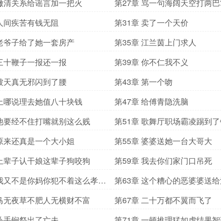
 撇清关系给谣言加一把火
第27章 骂一句海阔天空打两
寿
 人间疾苦有钱无阻
第31章 卖了一个天价
 老爷子给了她一套房产
第35章 江兰茵上门求人
 三十鞭子一报还一报
第39章 你不仁我不义
 被天真无邪闪到了腰
第43章 第一个吻
 上哪说理去她值八十块钱
第47章 给傅青隐洗脑
 他要经不住打嘴就别这么贱
第51章 歌舞厅职场霸凌踢到
 原来还真是一个大小姐
第55章 婆婆送她一台大哥大
 上辈子认干娘这辈子狗咬狗
第59章 我去你们家门口吊死
 我又不是你妈你犯不着这么孝顺
第63章 这个糟心的恶婆婆送
 马无夜草不肥人无横财不富
第67章 二十万都不翼而飞了
 杀手锏祭出了亡夫
第71章 一顿推理猛如虎结果