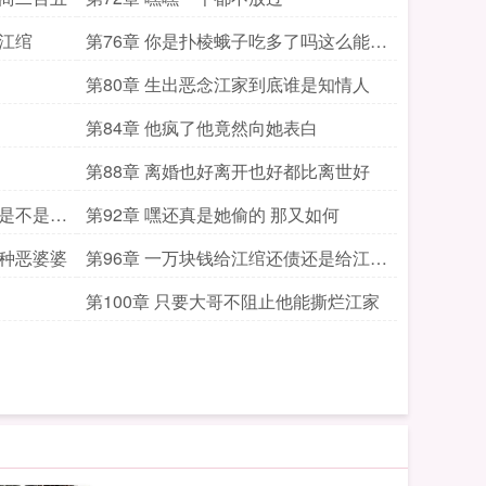
了江绾
第76章 你是扑棱蛾子吃多了吗这么能蹦
跶
第80章 生出恶念江家到底谁是知情人
第84章 他疯了他竟然向她表白
第88章 离婚也好离开也好都比离世好
她是不是忘
第92章 嘿还真是她偷的 那又如何
这种恶婆婆
第96章 一万块钱给江绾还债还是给江兰
茵当嫁妆
第100章 只要大哥不阻止他能撕烂江家