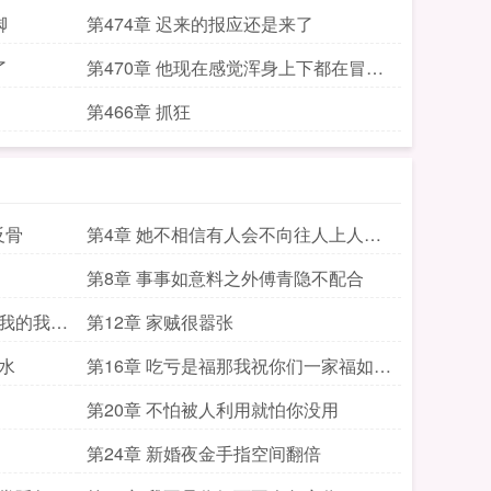
雀后
脚
第474章 迟来的报应还是来了
了
第470章 他现在感觉浑身上下都在冒绿
光
第466章 抓狂
反骨
第4章 她不相信有人会不向往人上人的
生活
第8章 事事如意料之外傅青隐不配合
是我的我会
第12章 家贼很嚣张
水
第16章 吃亏是福那我祝你们一家福如东
海
第20章 不怕被人利用就怕你没用
第24章 新婚夜金手指空间翻倍