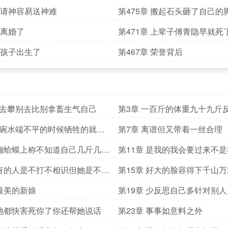
章 请神容易送神难
第475章 搬起石头砸了自己的
 离婚了
第471章 上辈子傅青隐早就死
章 孩子出生了
第467章 荣誉背后
别去攀别去比别拿畜生气自己
第3章 一百斤的体重九十九斤
一碗水端不平的时候牺牲的就是
第7章 离谱但又带着一丝合理
话的
 癞蛤蟆上称不知道自己几斤几两
第11章 是我的我会要过来不
抢过来
 有的人是不打不相识但她是不打
第15章 好大的脸容得下千山万
 最美的新娘
第19章 少反思自己多针对别人
 她都快害死你了你还帮她说话
第23章 事事如意料之外