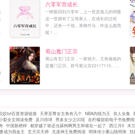
六零军营成长
代
一睁眼回到六零年，上一世是孤儿的明暖
无
这一世拥有了父母家人，在成长的过程
，
中，还有一个他，青梅竹马，咋这么腹黑
呢！...
今
蜀山魔门正宗
改
女
蜀山有玄门正宗，一家独大。主角修炼的
康
是魔门正宗。群号紫云宫22117110。...
婚
身
皎皎txt百度资源链接
天界至尊女主角有几个
NBA内线为王
良人全集
小梨全文阅读免费
及川排球
男多女少之闪瑶
在柠檬甜前电子书免费阅
奇
中国新榜样
都穿越了谁还当舔狗啊男主和谁在一起了
西江月0
木
妻成为我金主
玄天宗天师
无道神王免费阅读
明珠传小重山陆明珠
扶