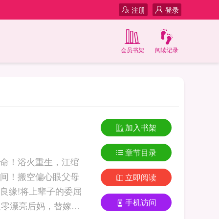
注册
登录
会员书架
阅读记录
加入书架
章节目录
命！浴火重生，江绾
间！搬空偏心眼父母
立即阅读
良缘!将上辈子的委屈
手机访问