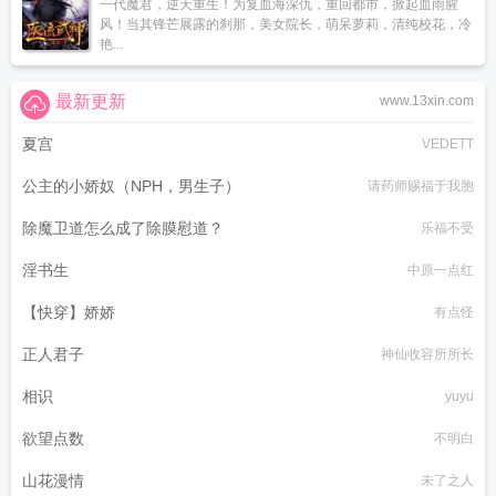
一代魔君，逆天重生！为复血海深仇，重回都市，掀起血雨腥
风！当其锋芒展露的刹那，美女院长，萌呆萝莉，清纯校花，冷
艳...
最新更新
www.13xin.com
夏宫
VEDETT
公主的小娇奴（NPH，男生子）
请药师赐福于我胞
除魔卫道怎么成了除膜慰道？
乐福不受
淫书生
中原一点红
【快穿】娇娇
有点怪
正人君子
神仙收容所所长
相识
yuyu
欲望点数
不明白
山花漫情
未了之人