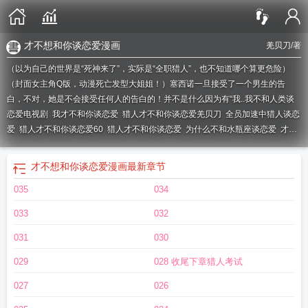
才不想和你谈恋爱漫画
羌贝刀
/著
（以为自己的世界是“死神来了”，实际是“全职猎人”，也不知道哪个算更危险）
（封面女主角Q版，动漫死亡发型大姐姐！）塞西诺一旦接受了一个男生的告
白，不对，她是不会接受任何人的告白的！并不是什么因为有“我..
我不和人类谈
恋爱电视剧
我才不和你谈恋爱
猎人才不和你谈恋爱羌贝刀
全员加速中猎人谈恋
爱
猎人才不和你谈恋爱60
猎人才不和你谈恋爱
为什么不和水瓶座谈恋爱
才不
和你做朋友演员表
才不和你做朋友呢演员表
才不和你谈恋爱txt
为什么不和护士
谈恋爱
猎人才不和你谈恋爱恙贝
猎人才不和你谈恋爱!
才不和我老板谈恋爱
猎
才不想和你谈恋爱漫画
最新章节
人才不和你谈恋爱第36章
才不和你谈恋爱免费
猎人才不和你谈恋爱免费阅读
为
035
034
什么不和审计谈恋爱
猎人才不和你谈恋爱36
才不和你谈恋爱猎人免费阅读
033
032
031
030
029
028 收尾下章猎人考试
027
026