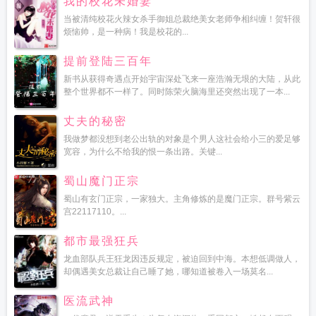
我的校花未婚妻
当被清纯校花火辣女杀手御姐总裁绝美女老师争相纠缠！贺轩很
烦恼帅，是一种病！我是校花的...
提前登陆三百年
新书从获得奇遇点开始宇宙深处飞来一座浩瀚无垠的大陆，从此
整个世界都不一样了。同时陈荣火脑海里还突然出现了一本...
丈夫的秘密
我做梦都没想到老公出轨的对象是个男人这社会给小三的爱足够
宽容，为什么不给我的恨一条出路。关键...
蜀山魔门正宗
蜀山有玄门正宗，一家独大。主角修炼的是魔门正宗。群号紫云
宫22117110。...
都市最强狂兵
龙血部队兵王狂龙因违反规定，被迫回到中海。本想低调做人，
却偶遇美女总裁让自己睡了她，哪知道被卷入一场莫名...
医流武神