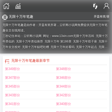
无限十万年笔趣
开盖有奖
/著
无限十万年笔趣是由作者：开盖有奖所著，云轩阁小说网免费提供无限十万年笔
趣全文在线阅读。
三秒记住本站：云轩阁小说网 网址：www.13xin.com
无限十万年百科
无限十万
年类似的
无限十万年类似推荐
无限十万年 第186章
无限十万年双子座
无限十
万年全文校对
无限十万年贴吧吐槽
无限十万年好看吗
无限十万年起点
无限十
万年 无量摩诃
无限十万年笔趣阁
无限十万年百度百科
无限十万年笔趣
无限十
万年TXT
无限十万年等级划分
无限十万年笔趣
最新章节
第349部分
第348部分
第347部分
第346部分
第345部分
第344部分
第343部分
第342部分
第341部分
第340部分