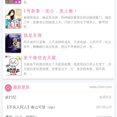
蓉...
1号新妻：老公，宠上瘾！
被继母逼迫，她走投无路，和神秘富豪签定协议嫁进豪门。婚后
三年，富豪老公把她宠上天。只除了没有生下继承人。豪华别
墅...
我是至尊
药不成丹只是毒，人不成神终成灰。天道有缺，人间不平，红尘
世外，魍魉横行哀尔良善，怒尔不争规则之外，吾...
发个微信去天庭
当秦奋手机微信摇出了天庭朋友圈，他发现自己的人生变了，但
天庭的变化更惊悚。想要金点子，行，拿东西来换，我不挑
食。...
最新更新
www.13xin.com
妖行纪
随遇而安
【不良人同人】春山可望（np）
挑灯映山河