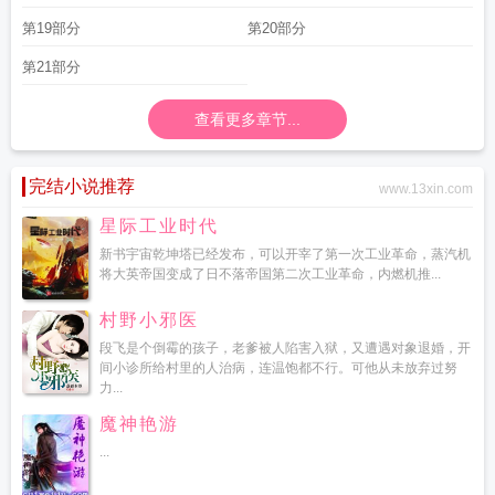
第19部分
第20部分
第21部分
查看更多章节...
完结小说推荐
www.13xin.com
星际工业时代
新书宇宙乾坤塔已经发布，可以开宰了第一次工业革命，蒸汽机
将大英帝国变成了日不落帝国第二次工业革命，内燃机推...
村野小邪医
段飞是个倒霉的孩子，老爹被人陷害入狱，又遭遇对象退婚，开
间小诊所给村里的人治病，连温饱都不行。可他从未放弃过努
力...
魔神艳游
...