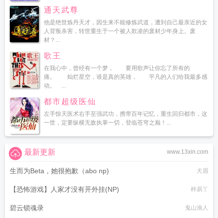
通天武尊
他是绝世炼丹天才，因生来不能修炼武道，遭到自己最亲近的女
人背叛杀害，转世重生于一个被人欺凌的废材少年身上。废
材？...
歌王
在我心中，曾经有一个梦， 要用歌声让你忘了所有的
痛。 灿烂星空，谁是真的英雄， 平凡的人们给我最多感
动。 ...
都市超级医仙
左手惊天医术右手至强武功，携带百年记忆，重生回归都市，这
一世，定要纵横无敌执掌一切，登临苍穹之巅！...
最新更新
www.13xin.com
生而为Beta，她很抱歉（abo np)
犬眉
【恐怖游戏】人家才没有开外挂(NP)
梓易丫
碧云锁魂录
鬼山渔人