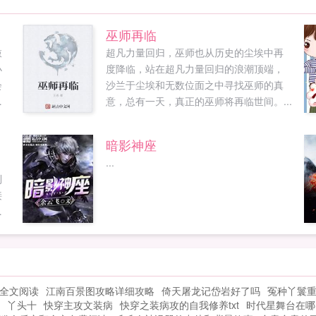
巫师再临
敲
超凡力量回归，巫师也从历史的尘埃中再
小
度降临，站在超凡力量回归的浪潮顶端，
会
沙兰于尘埃和无数位面之中寻找巫师的真
的
意，总有一天，真正的巫师将再临世间。...
，
暗影神座
，
...
中
到
接
出
，
不
前
全文阅读
江南百景图攻略详细攻略
倚天屠龙记岱岩好了吗
冤种丫鬟
丫头十
快穿主攻文装病
快穿之装病攻的自我修养txt
时代星舞台在哪