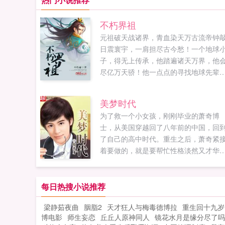
不朽界祖
元祖破天战诸界，青血染天万古流帝钟
日震寰宇，一肩担尽古今愁！一个地球
子，得无上传承，他踏遍诸天万界，他
尽亿万天骄！他一点点的寻找地球先辈
足迹，焱灭鸿蒙界，炎帝已成了亘古传
说，极道星辰界，秦蒙二字已成了禁忌
美梦时代
九源浑天界，罗城主已化为了不朽雕塑
为了救一个小女孩，刚刚毕业的萧奇博
荒古断天界，荒天帝已消失在万古时空
士，从美国穿越回了八年前的中国，回
作者自定义标签豪门位面嚣张重生...
了自己的高中时代。重生之后，萧奇紧
着要做的，就是要帮忙性格淡然又才华
众的父亲，至少从副科级小官连升七级
青云直上，坐到副省级高官的位置，才
枉费了父亲一辈子的正直和善良。对于
每日热搜小说推荐
世辜负和错过的女孩子，萧奇也下了决
梁静茹夜曲
胭脂2
天才狂人与梅毒德博拉
重生回十九岁
心，一定要努力给予她们幸福，不要...
博电影
师生妄恋
丘丘人原神同人
镜花水月是缘分尽了吗