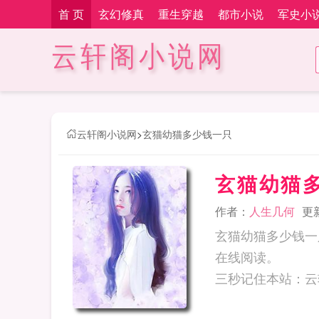
首 页
玄幻修真
重生穿越
都市小说
军史小
云轩阁小说网
云轩阁小说网
>
玄猫幼猫多少钱一只
玄猫幼猫
作者：
人生几何
更新
玄猫幼猫多少钱一
在线阅读。