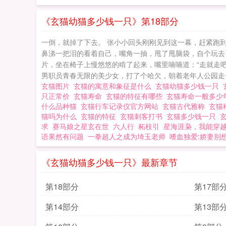
《玄猫幼猫多少钱一只》第18部分
一倒，就掉了下去。 张小小回头刚刚见到这一幕，赶紧跑
鼻涕一把泪的看着自己，嘴角一抽，甩了甩脑袋，自个玩去
片，坐在椅子上慢悠悠的啃了起来，嘴里喃喃道：“走就走
男职员青春无限的美少女，打了个哈欠，朝着老年人公园走去
玄猫图片
玄猫的寓意和象征是什么
玄猫幼猫多少钱一只
只正常价
玄猫寿命
玄猫的特征有哪些
玄猫寿命一般多
什么品种猫
玄猫行车记录仪官方网站
玄猫古代雅称
玄猫
猫吗为什么
玄猫的特征
玄猫刺客打书
玄猫多少钱一只
求
赛马娘之星玄在世
六人行
柘枝引
星海涯枭，我能穿
语果然有问题
一拳超人之成为埼玉老师
嗜血独爱:娇妻别
《玄猫幼猫多少钱一只》最新章节
第18部分
第17部
第14部分
第13部