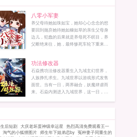
八零小军妻
养父母待她如珠如宝，她却心心念念的想
要回到抛弃她待她如糠如草的亲生父母身
边儿，犯蠢的后果就是养母死不瞑目，养
父断绝来往，她，最终惨死车轮下重来一
次，她要待养父母如珠如宝，待亲生父母
如糠如草！至于抢她一切的那个亲姐姐，
功法修改器
呵，你以为还有机会吗？哎哎哎，那个兵
石焱携功法修改器重生入九域玄幻世界，
哥哥，我已经定亲了，你咋能硬抢？！哎
人族挣扎求生。九域世界以游戏形式发售
哎哎...
面世。当有一日，两界融合，妖魔肆虐而
来。石焱内测进入九域世界，这一日，游
戏尚未发售，玩家尚未进入，妖魔尚未影
响书友Q群371073565...
重生后短剧
大庆老坏蛋神级幸运星
热烈高清免费观看王一
淘气的小狐狸图片
师生年下姐弟恋by
冤种妻子同重生的