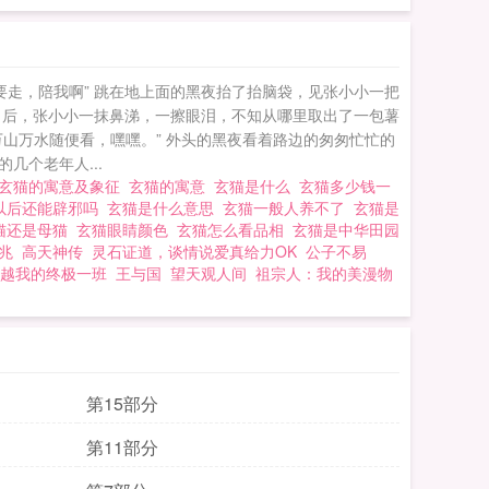
走，陪我啊” 跳在地上面的黑夜抬了抬脑袋，见张小小一把
了后，张小小一抹鼻涕，一擦眼泪，不知从哪里取出了一包薯
山万水随便看，嘿嘿。” 外头的黑夜看着路边的匆匆忙忙的
个老年人...
玄猫的寓意及象征
玄猫的寓意
玄猫是什么
玄猫多少钱一
以后还能辟邪吗
玄猫是什么意思
玄猫一般人养不了
玄猫是
猫还是母猫
玄猫眼睛颜色
玄猫怎么看品相
玄猫是中华田园
预兆
高天神传
灵石证道，谈情说爱真给力OK
公子不易
越我的终极一班
王与国
望天观人间
祖宗人：我的美漫物
第15部分
第11部分