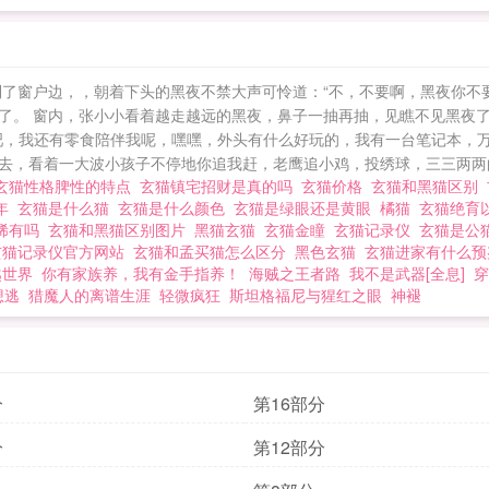
到了窗户边，，朝着下头的黑夜不禁大声可怜道：“不，不要啊，黑夜你不要
了。 窗内，张小小看着越走越远的黑夜，鼻子一抽再抽，见瞧不见黑夜
吧，我还有零食陪伴我呢，嘿嘿，外头有什么好玩的，我有一台笔记本，万
，看着一大波小孩子不停地你追我赶，老鹰追小鸡，投绣球，三三两两的几
玄猫性格脾性的特点
玄猫镇宅招财是真的吗
玄猫价格
玄猫和黑猫区别
少年
玄猫是什么猫
玄猫是什么颜色
玄猫是绿眼还是黄眼
橘猫
玄猫绝育
稀有吗
玄猫和黑猫区别图片
黑猫玄猫
玄猫金瞳
玄猫记录仪
玄猫是公
玄猫记录仪官方网站
玄猫和孟买猫怎么区分
黑色玄猫
玄猫进家有什么
越世界
你有家族养，我有金手指养！
海贼之王者路
我不是武器[全息]
穿
想逃
猎魔人的离谱生涯
轻微疯狂
斯坦格福尼与猩红之眼
神褪
分
第16部分
分
第12部分