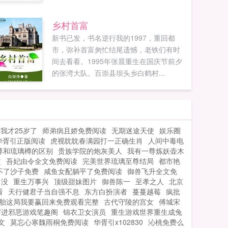
乡村首富
新书已发，书名逆行我的1997，重回都
市，弥补首富匆忙结尾遗憾，老铁们有时
间去看看。1995年张晨重生在国庆节前夕
的张湾大队。百崇县坝头乡白鹤村...
我才25岁了
师弟病且娇免费阅读
无期迷途天使
娱乐圈
华胥引正版阅读
虎视眈眈春满园打一正确生肖
人间中毒电
尊和琉璃樽的区别
贵族学院的炮灰美人
我有一尊炼妖壶木
文
吾妃由令全文免费阅读
完美世界琉璃至尊结局
都市艳
不了沙子免费
咸鱼女配躺平了免费阅读
御兽飞升全文免
了没
重生万事兴
顶级甜妹图片
御兽陈一
至孝之人
北京
看
天行健君子当自强不息
东方白扮演者
蔓蔓越莓
疯批
胎这局我要赢回来免费观看完整
古代守陵的宫女
傅城宋
穿进邪恶游戏笔趣阁
锦衣卫女演员
重生游戏世界重生成兔
文
莫忘心寒魏雨桐免费阅读
华胥引x102830
沁桃免费么