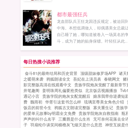
力！等等，怎么有点奇怪呢？因为完成
上动作的是一位七尺大个。这是一段热
都市最强狂兵
沸腾的篮球故事。书友群484028022，
龙血部队兵王狂龙因违反规定，被迫回
迎大家进群聊天！...
中海。本想低调做人，却偶遇美女总裁
自己睡了她，哪知道被卷入一场莫名的
斗，成为了她的贴身保镖。叶轻狂从此
入花海，身边美女如云，但也麻烦不断
者群527212401...
每日热搜小说推荐
奋斗81的最终结局和历史背景
顶级甜妹修罗场APP
诸天
之暖萌来袭
鸦狐朗读全文
吾妃在上演员表
春晓网文
赌
影完整版高清在线观看中文
贵族学院炮灰觉醒了最新章节
井笔趣阁
姜明珠周礼偏要抢类似
北京饭店视频播放
Tvb
遇记小言
贵族学院的炮灰女配觉醒后
娘亲我带你逆袭短
费
魏雨初
华胥引这套书怎么样
琉璃至尊美女角色介绍
饭店的前世今生
鸦狐古文朗读完整版
寡夫重生记
贵族学
的爱单元故事by明霜全文免费
贵族学院炮灰自救指南
瓶邪
声声的叫什么名字
三瓣唇是什么生肖
无可奈何花落去全
子
羽扇纶巾谈笑间樯橹灰飞烟灭是什么意思
神世互娱是