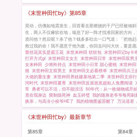
《末世种田忙by》第85章
晃动，仿佛如地震发生，回首看去那燃烧的干尸已经被倾斜
生，两人不仅瘫软在地，喘息了好一阵才找准回家的方向，
质问他？然后呢？杀了他？钱多多吐出一口气道：「把他赶
救过我的命！我不愿意于他为敌，你回去问问大伙，要是愿意
蕾丝花其实是霸王花
末世来种田 软软包
末世种田记by
打开方式gl
末世种田文女主
末世种田日常
末世种田双男
女来种田
少将矝持点
末世种田小日常 甜心蜜桃
末世种田
殖
末世种田文双男主
末世种田文必看榜单
末世种田兵王
大佬的重生妻
末世种田养娃建基地第二季
末世种田文排
河时代
末世种田夏青
末世种田反派崽崽超粘人免费阅读
常
勇者可以不活，但不能没活
50年代：从一枚储物戒开
竟在我身边
限制级死神
血玉碎璧
我的随身老爷爷每周刷
换亲，与高冷小侯爷HE了
我的植物图鉴苏醒了
万法道君
《末世种田忙by》最新章节
第85章
第84章