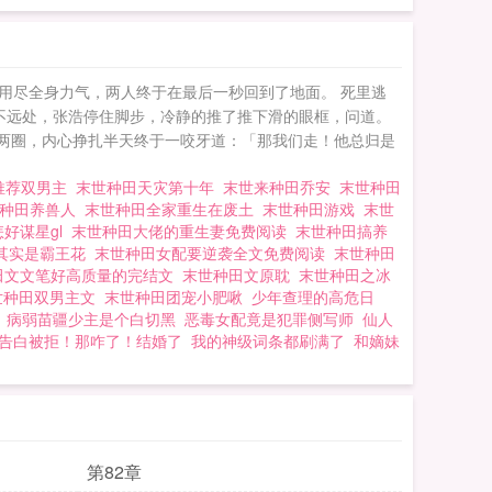
用尽全身力气，两人终于在最后一秒回到了地面。 死里逃
不远处，张浩停住脚步，冷静的推了推下滑的眼框，问道。
了两圈，内心挣扎半天终于一咬牙道：「那我们走！他总归是
推荐双男主
末世种田天灾第十年
末世来种田乔安
末世种田
世种田养兽人
末世种田全家重生在废土
末世种田游戏
末世
好谋星gl
末世种田大佬的重生妻免费阅读
末世种田搞养
其实是霸王花
末世种田女配要逆袭全文免费阅读
末世种田
田文文笔好高质量的完结文
末世种田文原耽
末世种田之冰
世种田双男主文
末世种田团宠小肥啾
少年查理的高危日
病弱苗疆少主是个白切黑
恶毒女配竟是犯罪侧写师
仙人
告白被拒！那咋了！结婚了
我的神级词条都刷满了
和嫡妹
第82章