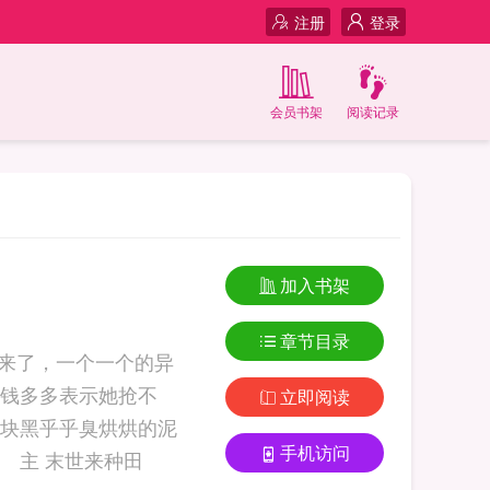
注册
登录
会员书架
阅读记录
加入书架
章节目录
来了，一个一个的异
钱多多表示她抢不
立即阅读
块黑乎乎臭烘烘的泥
手机访问
巴是什麽？怎麽擦也擦不掉？ 内容标签：种田文异能末世升级流轻松 主 末世来种田