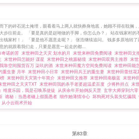
而下的碎石泥土掩埋，眼看着马上两人就快葬身地底，她顾不得在耽搁，
大步往前走。 「要是真的是赵翊做的手脚，你怎么办？」 站在钱家村的
出钱家村！」 「要是他不愿意走呢？」 张浩继续追问。 钱多多原地转
的就跟着我们走，只要是愿意一起走的都...
卡布奇诺的苦
末世种田之天灾 划水的月
末世来种田免费阅读
末世种田文
主
末世种田怎能好 谋星
末世种田之桃源秘境
末世种田双男主推荐
末
我靠空间囤货百万 柒玖的酒
末世来种田魔方空间免费阅读
末世种田能怎
的重生妻 月半
末世种田小日常
末世种田兵王的重生妻
末世种田蕾丝花
行榜
末世种田天灾第十年简介
末世种田文推荐
末世种田南极蓝
末世种
末世种田之天灾TXT
末世种田我的杀手老婆超温柔百度
少将矜持点
末
始
维度乐园，我是召唤系使徒
从庆余年开始倒反天罡
玄学大师穿到六零
新
诡秘：当愚者碰上假面愚者
细作她薄情冷心
坏狗死对头装失忆骗我
，从小云雨术开始
第83章