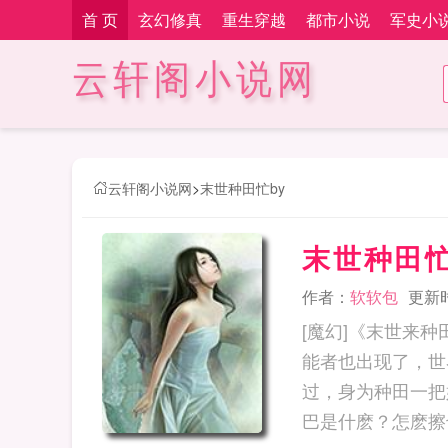
首 页
玄幻修真
重生穿越
都市小说
军史小
云轩阁小说网
云轩阁小说网
>
末世种田忙by
末世种田忙
作者：
软软包
更新时间
[魔幻]《末世来
能者也出现了，
过，身为种田一把