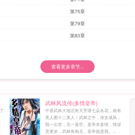
第75章
第79章
第83章
查看更多章节...
武林风流传(多情皇帝)
开了
中原武林大地北有天芳谱七朵名花，南有
了
美人图十二美人！武林之中，侠女成风，
友
我一出世，无一落空。皇帝本多情，情深
接
意更浓，武林有南北，皇帝就是我。...