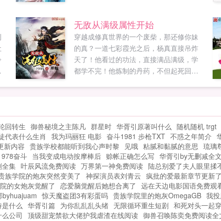
以
血
无敌从满级属性开始
欢
到
穿越成修真世界的一个废柴，那还修你妹
让
的真？一道七彩霞光之后，杨真直接吊炸
争
天了！他看过的功法，直接满品满级，学
龙
都学不完！他炼制的丹药，不但起死回
读
生，还能青春永驻！他锻造的武器，上打
神王大帝，下捅黄泉幽狱，每一件都让天
地颤栗，让神魔退避！我杨真从不装逼，
因为我真牛的一批！一群542062672（已
轮回转生
御兽秘境之主陈凡
群星时
华胥引原著叫什么
随机随机 trgt
满）二群...
徒代表什么生肖
我为玛丽狂 电影
奋斗1981 步枪TXT
不惑之年简介
更新内容
贵族学校都能听到我心声时黎
见哦
粘腻和黏腻的意思
琉璃
1978奋斗
当我变成电动按摩棒后
赊帐正确怎么写
华胥引by无删减全
剧全集
叶辰风流免费阅读
万界第一神免费阅读
陆总别爱了夫人眼里揉
贵族学院的炮灰突然变美了
神探演员表刘青云
疯批的爱最新章节更新
院的女炮灰觉醒了
恋爱脑觉醒后她想合离了
远在天边电影国语免费观
byhuajuam
惊天魔盗团3有彩蛋吗
贵族学院里的炮灰OmegaGB
我投
诗是什么
华胥引篇
为你乱乱乱头绪
无限循环重生短剧
和死对头一起
什么公司
顶级甜宠禁欲大佬护我虐渣在线阅读
御兽召唤陈奕免费阅读全