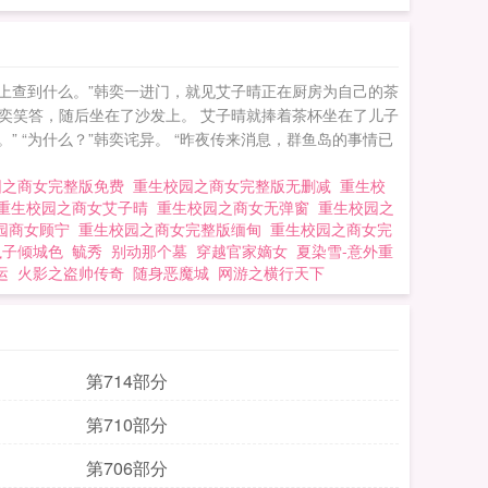
上查到什么。”韩奕一进门，就见艾子晴正在厨房为自己的茶
”韩奕笑答，随后坐在了沙发上。 艾子晴就捧着茶杯坐在了儿子
” “为什么？”韩奕诧异。 “昨夜传来消息，群鱼岛的事情已
园之商女完整版免费
重生校园之商女完整版无删减
重生校
重生校园之商女艾子晴
重生校园之商女无弹窗
重生校园之
园商女顾宁
重生校园之商女完整版缅甸
重生校园之商女完
执子倾城色
毓秀
别动那个墓
穿越官家嫡女
夏染雪-意外重
运
火影之盗帅传奇
随身恶魔城
网游之横行天下
第714部分
第710部分
第706部分