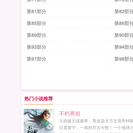
第81部分
第82部
第85部分
第86部
第89部分
第90部
第93部分
第94部
第97部分
第98部
热门小说推荐
不朽界祖
元祖破天战诸界，青血染天万古流帝钟
日震寰宇，一肩担尽古今愁！一个地球