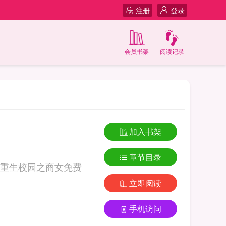
注册
登录
会员书架
阅读记录
加入书架
章节目录
重生校园之商女免费
立即阅读
手机访问