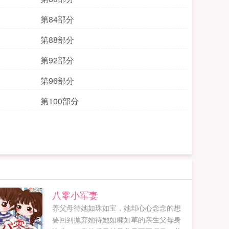
第84部分
第88部分
第92部分
第96部分
第100部分
八零小军妻
养父母待她如珠如宝，她却心心念念的想
要回到抛弃她待她如糠如草的亲生父母身