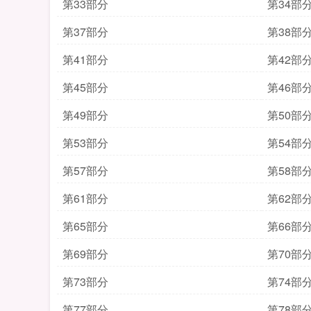
第33部分
第34部
第37部分
第38部
第41部分
第42部
第45部分
第46部
第49部分
第50部
第53部分
第54部
第57部分
第58部
第61部分
第62部
第65部分
第66部
第69部分
第70部
第73部分
第74部
第77部分
第78部