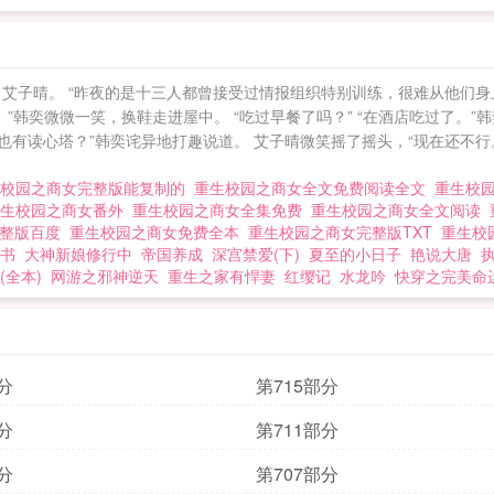
了艾子晴。 “昨夜的是十三人都曾接受过情报组织特别训练，很难从他们身
”韩奕微微一笑，换鞋走进屋中。 “吃过早餐了吗？” “在酒店吃过了。
里也有读心塔？”韩奕诧异地打趣说道。 艾子晴微笑摇了摇头，“现在还不行。
生校园之商女完整版能复制的
重生校园之商女全文免费阅读全文
重生校
重生校园之商女番外
重生校园之商女全集免费
重生校园之商女全文阅读
完整版百度
重生校园之商女免费全本
重生校园之商女完整版TXT
重生校
声书
大神新娘修行中
帝国养成
深宫禁爱(下)
夏至的小日子
艳说大唐
(全本)
网游之邪神逆天
重生之家有悍妻
红缨记
水龙吟
快穿之完美命
分
第715部分
分
第711部分
分
第707部分