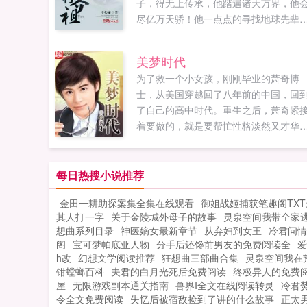
子，得无上传承，他踏遍诸天万界，他
尽亿万天骄！他一点点的寻找地球先辈
足迹，焱灭鸿蒙界，炎帝已成了亘古传
说，极道星辰界，秦蒙二字已成了禁忌
美梦时代
九源浑天界，罗城主已化为了不朽雕塑
为了救一个小女孩，刚刚毕业的萧奇博
荒古断天界，荒天帝已消失在万古时空
士，从美国穿越回了八年前的中国，回
作者自定义标签豪门位面嚣张重生...
了自己的高中时代。重生之后，萧奇紧
着要做的，就是要帮忙性格淡然又才华
众的父亲，至少从副科级小官连升七级
青云直上，坐到副省级高官的位置，才
枉费了父亲一辈子的正直和善良。对于
每日热搜小说推荐
世辜负和错过的女孩子，萧奇也下了决
金田一耕助探案集全集在线观看
御姐战姬捕获笔趣阁TX
心，一定要努力给予她们幸福，不要...
其人打一字
关于金陵城外母子的故事
灵泉空间我带全家
想曲系列目录
神医嫡女最新章节
从弃妇到女王
冷君问情
阁
宝可梦帕底亚人物
分手后还馋前男友的免费阅读全
爱
h改
幻想文学阅读推荐
狂想曲三部曲合集
灵泉空间我在
钳螳螂百科
夫君的白月光死后免费阅读
终极异人的免费
屋
无限游戏副本通关指南
兽界I全文在线阅读转灵
冷君
令全文免费阅读
失忆后被宿敌捡到了讲的什么故事
正太