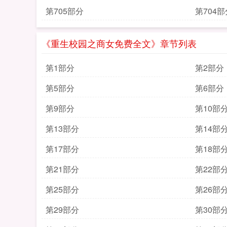
第705部分
第704部
《重生校园之商女免费全文》章节列表
第1部分
第2部分
第5部分
第6部分
第9部分
第10部
第13部分
第14部
第17部分
第18部
第21部分
第22部
第25部分
第26部
第29部分
第30部