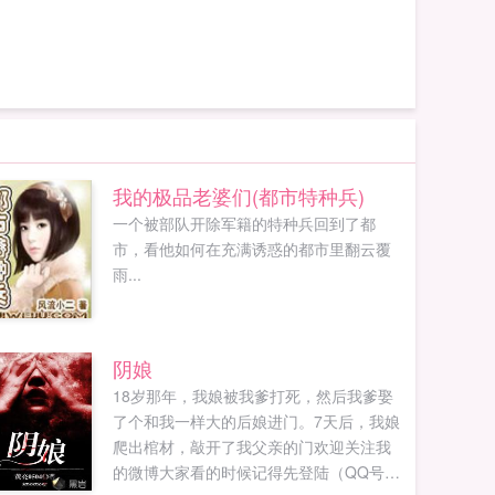
我的极品老婆们(都市特种兵)
一个被部队开除军籍的特种兵回到了都
市，看他如何在充满诱惑的都市里翻云覆
雨...
阴娘
18岁那年，我娘被我爹打死，然后我爹娶
了个和我一样大的后娘进门。7天后，我娘
爬出棺材，敲开了我父亲的门欢迎关注我
的微博大家看的时候记得先登陆（QQ号直