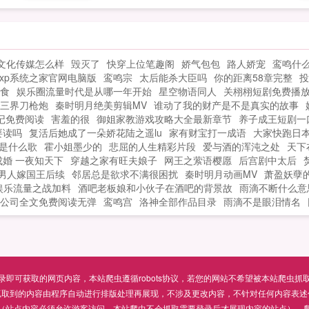
少
错的话请不要忘记向您QQ群和微博里的朋
年
友推荐给力文学网哦！...
其
参
文化传媒怎么样
毁灭了
快穿上位笔趣阁
娇气包包
路人娇宠
鸾鸣什
然
xp系统之家官网电脑版
鸾鸣宗
太后能杀大臣吗
你的距离58章完整
投
由
食
娱乐圈流量时代是从哪一年开始
星空物语同人
关栩栩短剧免费播
程
三界刀枪炮
秦时明月绝美剪辑MV
谁动了我的财产是不是真实的故事
代
记免费阅读
害羞的很
御姐家教游戏攻略大全最新章节
养子成王短剧一
。
要读吗
复活后她成了一朵娇花陆之遥lu
家有财宝打一成语
大家快跑日
是什么歌
霍小姐墨少的
悲屈的人生精彩片段
爱与酒的浑沌之处
天下
成婚 一夜知天下
穿越之家有旺夫娘子
网王之萦语樱愿
后宫剧中太后
男人嫁国王后续
邻居总是欲求不满很困扰
秦时明月动画MV
萧盈妖孽
娱乐流量之战加料
酒吧老板娘和小伙子在酒吧的背景故
雨滴不断什么意
公司全文免费阅读无弹
鸾鸣宫
洛神全部作品目录
雨滴不是眼泪情名
可获取的网页内容，本站爬虫遵循robots协议，若您的网站不希望被本站爬虫抓取，可通过
抓取到的内容由程序自动进行排版处理再展现，不涉及更改内容，不针对任何内容表述
（站点内容必须允许游客访问，本站爬虫不会抓取需要登录后才展现内容的站点），