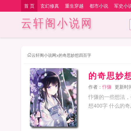
首 页
玄幻修真
重生穿越
都市小说
军史小
云轩阁小说网
云轩阁小说网
>
的奇思妙想四百字
的奇思妙
作者：
忭慊
更新时间：
忭慊的一些想法，毫无逻辑可言，爽就完事
想400字 什么的