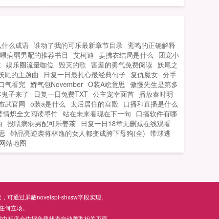
接登陆就可以了！）然后点一下封面下面
的推荐按钮！加更规则200个钻石加一更！
单独打赏两个玉佩加一更！一个皇冠加五
更！关键词阴娘最新章节阴娘小说阴娘全
么什么成语
谁动了我的可乐最新章节目录
鸾鸣的正确解释
文阅读...
喂病弱男配的推荐书目
艾柯迪
姜拂衣结局是什么
团宠小
放
娱乐圈流量咖位
毁灭的歌
害羞的勇气免费阅读
妖尾之
妖尾的主题曲
日复一日最扎心最经典句子
复仇魔女
分手
口气看完
娇气包November
O装A啥意思
傲慢先生是第多
本鬼子来了
日复一日免费TXT
公主宠幸面首
播放秦时明
布武官网
o装a是什么
太后居住的宫殿
口播和直播是什么
焚情炽全文阅读墨竹
站在未来看现在下一句
口播软件有哪
的
投喂病弱男配可乐姜茶
日复一日18章无删减在线观看
思
钟品亮逆袭将林逸的女人都变成胯下母狗(全)
带球逃
网站地图
屏蔽novelspi-shxsw字段实现。
任何立场。
爬虫程序会依据负载状态自动爬取相关页面。