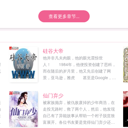
查看更多章节...
硅谷大帝
。
他并非凡夫肉眼，他的眼光震惊世
谢
人！ 1984年，他便投资创建了思科，
流
而在随后的岁月里，他又先后创建了网
景，亚马逊，雅虎 甚至是Google，
ICQ...
仙门弃少
老
被家族抛弃，被仇敌废掉的少年商浩，在
为
走投无路时，救了两个人，然后，他发现
任
自己有了异能故事从帮助一个村子脱贫致
奸
富展开。各位书友要是觉得仙门弃少还不