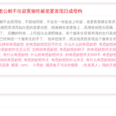
老公耐不住寂寞偷吃被老婆发现日成母狗
都不会搭理他，不跟他同寝，不会在一张饭桌上吃饭，老婆夜夜睡在客房
结婚照里漂亮如白莲的老婆自慰，精液糊在老婆脸上，高潮使他昏头昏脑
了。 应酬的时候，上司提出去酒吧嗨皮。有个服务生穿着单薄的女仆装
经伸进一个服务生的手了。 他本想推开，然后他突然发现这个服务生长的
么样的奇思妙想
的奇思妙想四百字作文
什么什么的奇思妙想
奇思妙想
奇思妙想作文怎么写
怎样的奇思妙想
奇思妙想的样子
的奇思妙想作文
文
有什么奇思妙想
什么的奇思妙想作文
的奇思妙想作文500字
奇思妙
出你的奇思妙想
奇思的妙想作文
奇思妙想的什么作文
有什么奇思妙想
风流债
亵莲（sm）
小乖奴
骚浪兔子与法外狼医
（长发美人）我的天