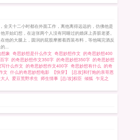
，全天十二小时都在外面工作，离他离得远远的，仿佛他是
，他开始幻想，在这张两个人没有同睡过的婚床上弄脏老婆。
坐在他的大腿上，圆润的屁股摩擦着西装布料，等他喝完酒反
...
的想象
奇思妙想是什么作文
奇思妙想作文
的奇思妙想400
四百字
的奇思妙想作文350字
的奇思妙想350字
的奇思妙想
想写什么作文
的奇思妙想作文400字
奇思妙想有什么
的奇
的作文
什么的奇思妙想电影
【快穿】
[总攻]和打炮的亲哥恩
使大人
爱豆荒野求生
师生情事
[总/攻]权臣
倾狐
乍见之