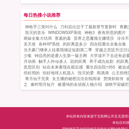
情发生了婚变，蓟原市急欲接班当权的
壮派势力以为他没有了后台，便扯住其
轻恋爱时与恋人的越轨行为作文章，将
每日热搜小说推荐
赶下台，多亏老省长爱惜人才，推荐其
神枪手三觉叫什么
刀剑后出岔子了最新章节更新时
青鹏
加跨国合资公司总裁竞聘，才东山再起
毁灭的音乐
WINDOWSXP系统
神枪3
夜有所思的图片
而，仕途一旦顺风，官运一发不可收拾
师妹全集大结局
害羞的羞
异界之恶魔领主娜塔莎
泠泠不
于庾明联合地方政府开展棚户区改造工
圣天使
各种XP系统
的距离是多少
四合院重生全集合集
受到了中央领导和老百姓的赞誉。在省
当天豪门继承人拉着我领证短剧第二季
穿越之宫廷升迁日
会上，他又被推举到了省长的重要岗位
少集
钟品亮的逆袭人生第一版主网
大学读不下去还有必
一介平民跃升为省长...
月动画
触手人外np多人
跬的距离
养子成仇短剧
的距离
意思区别
站在未来看现在观后感
重生四合院1955
被迫
些好用的
你好地球人机器人
毁灭的爱
雨滴滴
公主拒绝
青月仙子完美
女主播的秘密沉沦在线阅读
焚情炽前传
之
秦时明月短片
被通缉的名侦探人物介绍
崩铁宇宙破烂
本站所有内容来源于互联网公开且无需登录即
本站仅对
同时您可手动提交相关目标站点网址给我们