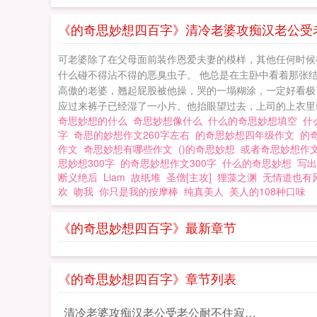
《的奇思妙想四百字》清冷老婆攻痴汉老公受
可老婆除了在父母面前装作恩爱夫妻的模样，其他任何时候
什么碰不得沾不得的恶臭虫子。 他总是在主卧中看着那张
高傲的老婆，翘起屁股被他操，哭的一塌糊涂，一定好看极
应过来裤子已经湿了一小片。他抬眼望过去，上司的上衣里已
奇思妙想的什么
奇思妙想像什么
什么的奇思妙想填空
什
字
奇思的妙想作文260字左右
的奇思妙想四年级作文
的
作文
奇思妙想有哪些作文
()的奇思妙想
或者奇思妙想作
思妙想300字
的奇思妙想作文300字
什么的奇思妙想
写
断义绝后
Liam
故纸堆
圣僧[主攻]
狸藻之渊
无情道也有
欢
吻我
你只是我的按摩棒
纯真美人
美人的108种口味
《的奇思妙想四百字》最新章节
《的奇思妙想四百字》章节列表
清冷老婆攻痴汉老公受老公耐不住寂寞