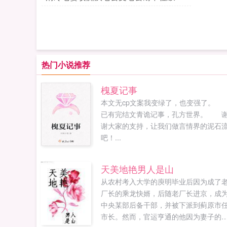
偷吃被老婆发现日成母狗
热门小说推荐
槐夏记事
本文无cp文案我变绿了，也变强了
已有完结文青诡记事，孔方世界。 
谢大家的支持，让我们做言情界的泥石
吧！...
天美地艳男人是山
从农村考入大学的庾明毕业后因为成了
厂长的乘龙快婿，后随老厂长进京，成
中央某部后备干部，并被下派到蓟原市
市长。然而，官运亨通的他因为妻子的