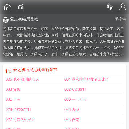
爱之初结局是啥
千柠
/著
初祎爱了顾曜整整八年。顾曜一句我什么都能给你，除了婚姻，初祎走了。若干
年后，一次酣畅淋漓的边缘性行为后，顾曜在黑暗中问初祎：什么时候能让我进
去？现在就能进去。初祎与林恒的婚姻，在外人看来，很完美。大家都说她能拥
有林恒这样的丈夫，是积了十辈子的福。箫霈爱了初祎整整六年。初祎一句我不
想嫁给二婚男人，箫霈离开了。后来，箫霈在前妻娘家，当着前小舅子林恒的
面，进了初祎的房间。排雷关键字：出轨向、主都市、婉约肉、无三观；不喜勿
入。
都市放心爱
爱之初讲的什么故事
爱在都市完整版
都市爱床垫
电视剧爱之
爱之初结局是啥
最新章节
初原著
都市电视剧暖爱
都市放心爱怎么样
都市爱信不信
都市放心爱怎么参
035 他不沾别的女人
034 露营前是的作者回来了
与
爱之初原来男主
爱之初什么意思
都市爱沙发
之初写的
江西都市放心爱
爱
之初 结局
初之爱(都市H)
爱之初电视剧
爱之初男主原来是谁
爱之初大结局什么
033 撞破
032 初恋微H
意思
平凡都市爱
都市爱喝酒
爱(都市)
爱之初42集
爱之初的大结局
短剧 爱在
都市
之初是什么
初之爱都市h
都市锋芒初显
初之爱(都市h)千柠笔趣阁
初爱 ね
031 小三
030 一千万元
んね
爱之初大结局视频
爱之初大结局是什么
爱之初结局是啥
爱之初后续
初之
029 尘埃落定H
028 古怪
爱(都市h)第九书包网
都市爱家具
播放电视剧都市爱
爱之初后面一句是什么
爱
之初原来的男主角是谁
都市深爱是什么
都市放心爱电话
之初的
初之爱都市H
027 可口的桃子H
026 夜袭
作者千柠
爱之初剧情
初罪都市游戏
都市放心爱手机
爱之初女主角是谁扮演