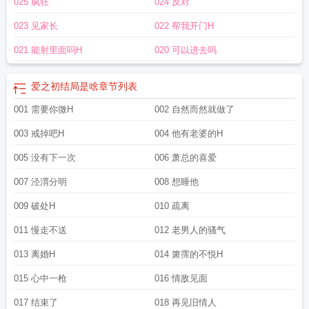
025 疯狂
024 反对
的
爱之初好看吗
爱在都市
爱在都市免费观看
都市爱家居
都市爱
小伙初到都
市
爱之初第二集
初爱之神
初爱之神动画
爱之初体验全集
初之爱(都市h)千柠
023 见家长
022 帮我开门H
全文免费阅读
爱之初主角是谁
爱在都市短剧
初爱百度百科
圣爱都市
爱之初好
不好看
爱之初是什么意思
爱之初啥意思
都市放心爱软件
我爱和都市电视剧
秀
021 能射里面吗H
020 可以进去吗
爱工作都市
都市放心爱报名
都市放心爱主持人
电视剧初之爱
初爱ねんね
机动
都市绊爱
爱之初结局是啥
章节列表
001 需要你微H
002 自然而然就做了
003 戒掉吧H
004 他有老婆的H
005 没有下一次
006 萧总的喜爱
007 泾渭分明
008 想睡他
009 破处H
010 疏离
011 慢走不送
012 老男人的骚气
013 离婚H
014 箫霈的不悦H
015 心中一枪
016 情敌见面
017 结束了
018 再见旧情人