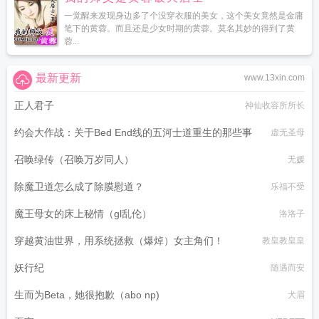
一觉醒来发现身边多了个没穿衣服的美女，这个美女竟然是金庸
笔下的黄蓉。而且还是少女时期的黄蓉。莫名其妙的得到了黄
蓉...
最新更新
www.13xin.com
正人君子
神仙收容所所长
约会大作战：关于Bed End线的五河士道重生的那些事
虚无圣母
召唤绿传（召唤万岁同人）
无媛
除魔卫道怎么成了除膜慰道？
乐福不受
魔王母女的床上秘情（gl乱伦）
洛洛子
穿越黄油世界，用系统拯救（爆焯）女主角们！
教皇教皇皇
妖行纪
随遇而安
生而为Beta，她很抱歉（abo np)
犬眉