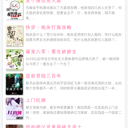
发个微信去天庭
当秦奋手机微信摇出了天庭朋友圈，他发现自己的人生变了，但
天庭的变化更惊悚。想要金点子，行，拿东西来换，我不挑
食。...
快穿：炮灰打脸攻略
炮灰是什么？雪兰告诉你，炮灰是用来打别人脸的。凭什么炮灰
就要为男女主的感情添砖加瓦，凭什么炮灰就要任人践踏？...
爆宠八零：重生娇娇女
2o19云起华语文学征文大赛参赛作品胖喵儿死了，被一根鸡骨
头卡死了！重生在了一个生了...
提前登陆三百年
新书从获得奇遇点开始宇宙深处飞来一座浩瀚无垠的大陆，从此
整个世界都不一样了。同时陈荣火脑海里还突然出现了一本...
上门狂婿
被丈母娘为难，被女神老婆嫌弃！都说我是一无是处的上门女
婿！突然，家族电话通知我继承亿万家财，其实我是一个级富二
代...
我的师父是黄蓉破天居士