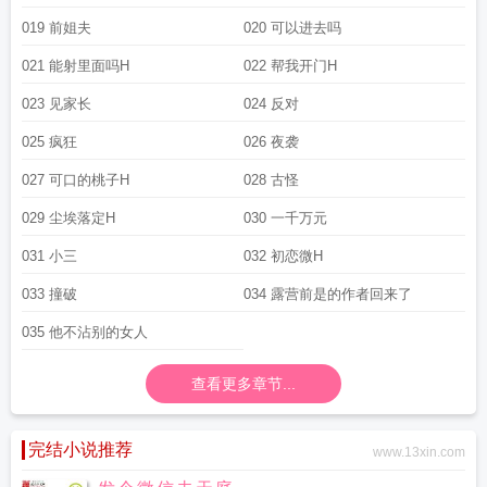
019 前姐夫
020 可以进去吗
021 能射里面吗H
022 帮我开门H
023 见家长
024 反对
025 疯狂
026 夜袭
027 可口的桃子H
028 古怪
029 尘埃落定H
030 一千万元
031 小三
032 初恋微H
033 撞破
034 露营前是的作者回来了
035 他不沾别的女人
查看更多章节...
完结小说推荐
www.13xin.com