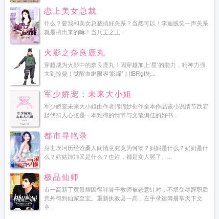
恋上美女总裁
什么？要我和美女总裁搞好关系？当然可以！李迪贱笑一声关系
就是搞出来的嘛！当兵王之王...
火影之奈良鹿丸
穿越成为火影中的奈良鹿丸！因穿越加上‘星’的能力，精神力强
大到惊粟！觉醒血继限界‘影瞳’！ltBRgt先...
军少娇宠：未来大小姐
军少娇宠未来大小姐由作者绵绵妙创作全本作品该小说情节跌宕
起伏扣人心弦是一本难得的情节与文笔俱佳的好书...
都市寻艳录
身世坎坷历经沧桑人间情意究竟为何物？妈妈是什么？奶奶是什
么？姑姑婶婶又是什么？也许，都是女人罢了。...
极品仙师
市一高新丁黄景耀因得罪骨干教师被恶意针对，不堪受辱辞职后
意外得到仙家至宝。重新执教县一高，左手录运簿册掌天下文
章...