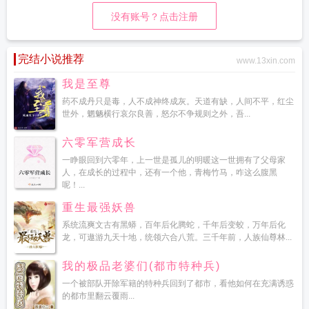
没有账号？点击注册
完结小说推荐
www.13xin.com
我是至尊
药不成丹只是毒，人不成神终成灰。天道有缺，人间不平，红尘
世外，魍魉横行哀尔良善，怒尔不争规则之外，吾...
六零军营成长
一睁眼回到六零年，上一世是孤儿的明暖这一世拥有了父母家
人，在成长的过程中，还有一个他，青梅竹马，咋这么腹黑
呢！...
重生最强妖兽
系统流爽文古有黑蟒，百年后化腾蛇，千年后变蛟，万年后化
龙，可遨游九天十地，统领六合八荒。三千年前，人族仙尊林...
我的极品老婆们(都市特种兵)
一个被部队开除军籍的特种兵回到了都市，看他如何在充满诱惑
的都市里翻云覆雨...