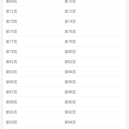
第69页
第70页
第71页
第72页
第73页
第74页
第75页
第76页
第77页
第78页
第79页
第80页
第81页
第82页
第83页
第84页
第85页
第86页
第87页
第88页
第89页
第90页
第91页
第92页
第93页
第94页