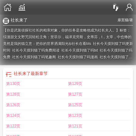
社长来了
扉页猫
/著
【你是武装侦探社社长的相亲对象，你的任务是攻略他成为社长夫人。】标签：
综漫甜文文野咒回轻松主角：里菲尔，福泽克劳斯，史蒂芬，t，太宰，中也馋的
竟然是我的猫立意：把你的世界洒满阳光/p
社长在看bts
社长今天摸到猫了吗更新
时间
社长今天摸到猫了吗免费阅读
社长今天摸到猫了吗txt
社长今天摸到猫了吗
免费
社长今天摸到猫了吗笔趣阁
社长今天摸到猫了吗漫画
社长今天摸到猫了吗
作者扉页猫
社长今天摸到猫了吗百度
今天s到社长了吗在线阅读
社长今天摸到
猫了吗格格党
社长今天摸到猫了吗 扉页猫
社长今天摸到猫了吗37
社长今天摸
社长来了
最新章节
到猫了吗晋江
社长在看twice
社长来了
社长是只猫漫画
社长今天摸到猫了吗扉
第130页
第129页
页猫
第128页
第127页
第126页
第125页
第124页
第123页
第122页
第121页