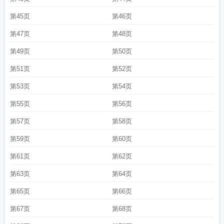
第45页
第46页
第47页
第48页
第49页
第50页
第51页
第52页
第53页
第54页
第55页
第56页
第57页
第58页
第59页
第60页
第61页
第62页
第63页
第64页
第65页
第66页
第67页
第68页