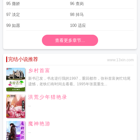
95 撒娇
96 查岗
97 淡定
98 掉马
99 如愿
100 适应
查看更多章节...
完结小说推荐
www.13xin.com
乡村首富
新书已发，书名逆行我的1997，重回都市，弥补首富匆忙结尾
遗憾，老铁们有时间去看看。1995年张晨重生...
洪荒少年猎艳录
...
魔神艳游
...