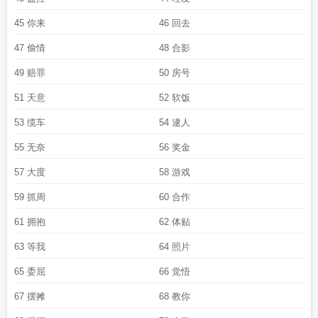
圈by九兜星全文免费阅读
兜了一个圈by九兜星txt
兜了一个圈周承决
兜了一个圈
下册免费阅读
45 你来
兜了一个圈笔趣阁
兜了一圈
46 回去
兜了一个圈西by九兜星
兜了一个圈
全文阅读
兜了一个圈by九兜星全文免费阅读txt
兜了一个圈百度txt
兜了一个圈
47 偷情
48 合影
txt
出去兜一圈
兜了一个圈番外免费阅读
兜了一个圈番外
兜了一个圈加番外
txt
兜了一个圈主要内容
兜了一个圈百度
兜了一个圈全文免费阅读80章
兜了一
49 赔罪
50 房号
个圈免费阅读江予淮
兜了一个圈晋江
兜了一个圈九兜星
兜了一个圈结局是什
51 天意
52 软饭
么
兜了一个圈岑西周承诀
兜了一个圈by九兜星第14章
53 缆车
54 逮人
55 无奈
56 奖金
57 大度
58 游戏
59 抓周
60 合作
61 拥抱
62 体贴
63 等我
64 照片
65 委屈
66 觉悟
67 摆摊
68 教你