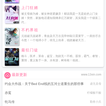
上门狂婿
被丈母娘为难，被女神老婆嫌弃！都说我是一无是处的上门女
婿！突然，家族电话通知我继承亿万家财，其实我是一个级富二
代...
不朽界祖
元祖破天战诸界，青血染天万古流帝钟敲日震寰宇，一肩担尽古
今愁！一个地球小子，得无上传承，他踏遍诸天万...
最狂门徒
格斗，医术，算命，鉴宝，泡妞无一不精。嚣张，霸气，睿智，
重情，重义集于一身。水有源，树有根！他就...
最新更新
www.13xin.com
约会大作战：关于Bed End线的五河士道重生的那些事
虚无圣母
赤鸾
柠檬酸不酸
牝马传
勤务小兵