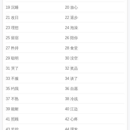
圈笔下文学
兜了一个圈全文TXT
兜了一个圈笔趣阁正版阅读
兜了一个圈免
19 沉睡
20 放心
费
幸福兜了一个圈
兜了一个圈番外txt
兜了一个圈实体书有几本
兜了一个圈by
21 改日
22 退步
九兜星免费阅读
兜了一个圈下册
兜了一个圈TXT
兜了一个圈by九兜星百度
兜
了个圈子
兜了一个圈完结篇
兜了一个圈by九兜星晋江免费
兜了一个圈番外
23 理想
24 泡澡
TXT
兜了一个圈书檀江予淮
兜了一个圈九兜星格格
兜了一个圈九兜星免费阅
读
兜了一个圈笔趣阁txt
兜了一个圈by九兜星txt番外
兜了一大圈什么意思
兜了
25 留宿
26 陪你
一个圈最新章节列表
兜了一个圈by九兜星晋江
兜了一个圈江予淮
兜了一个圈书
27 矜持
28 食堂
檀
兜了一大圈
兜了一个圈全文免费阅读
兜了一个圈by九兜星
兜圈子中的兜是
什么意思
兜了一个圈by九兜星全文
兜了一个圈TXT百度
兜了一个圈完整版
兜
29 聪明
30 没空
了一个圈番外资源
兜了一个圈by九兜星番外txt
兜了一个圈九兜星TXT
兜了一个
31 哭了
32 奖品
圈免费阅读
兜了一个圈新笔趣阁
兜了一个圈岑西身世
兜了一个圈漫画
兜了一
个圈简介
兜了一个圈笔趣阁免费
兜了一个圈周承诀
兜的兜怎么写
兜了一个圈
33 不服
34 谈了
txt完结版最新章节
兜了一个圈未删减
兜了一个圈百度TXT
回到原点是什么意
思
兜了一个圈九兜星番外
兜了一个圈全文免费笔趣阁
兜了一个圈岑西亲生父
35 约我
36 自愿
母
兜了一个圈九兜星笔趣阁
兜了一圈的兜怎么写
林宥嘉 幸福兜了一个圈
兜了
37 不熟
38 冷战
一个圈讲的是什么
兜了一个圈子
兜了一个圈 九兜星
兜了一个圈结局
兜了一个
圈附带番外txt
兜着圈子慢慢绕什么意思
兜了一个圈by九兜
兜了一个圈免费阅读
39 能耐
40 江边
全文
兜了一圈又回到了原点说说
兜了一个圈女主身世
兜了一个圈by九兜星番
41 照顾
42 心疼
外
兜了一个圈全本免费阅读
兜了一个圈第95章
兜了一个圈免费阅读书檀
兜了
一个圈在线全文免费阅读
兜了一个圈晋江文学城
兜了一个圈讲的什么
兜了一个
43 监控
44 理发