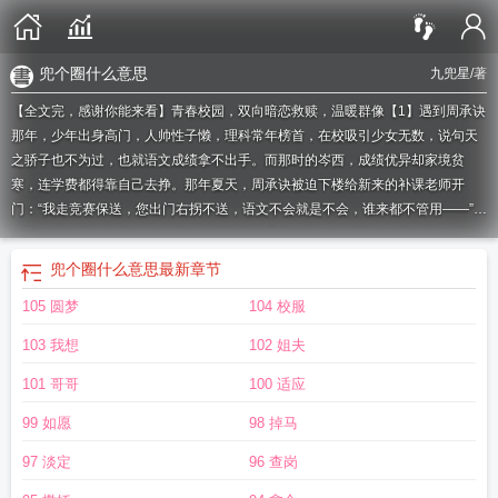
兜个圈什么意思
九兜星
/著
【全文完，感谢你能来看】青春校园，双向暗恋救赎，温暖群像【1】遇到周承诀
那年，少年出身高门，人帅性子懒，理科常年榜首，在校吸引少女无数，说句天
之骄子也不为过，也就语文成绩拿不出手。而那时的岑西，成绩优异却家境贫
寒，连学费都得靠自己去挣。那年夏天，周承诀被迫下楼给新来的补课老师开
门：“我走竞赛保送，您出门右拐不送，语文不会就是不会，谁来都不管用——”下
一秒，意外接到家教兼职的同桌岑西敲开了周家大门。此后很长一段时间，两人
一同学习一道生活。她见识了从未踏入过的圈子，和一个只敢悄悄偷看的周承
兜个圈什么意思
最新章节
诀。后来书房门口，她撞见少年冷冷道：“最讨厌文绉绉那一套。”也是那天，岑西
105 圆梦
104 校服
退掉了家教工作，至此收起一切小心翼翼看他的眼神。【2】大学重逢，少年仍旧
意气风发高不可攀。岑西有意疏离，却又因公益栏目恐遭撤档，不得不硬着头皮
103 我想
102 姐夫
对他发出邀请。采访结束后，天之骄子卑微地红了眼，当众紧攥她手腕：“我找你
好苦。”周承诀自嘲道：“情书都学着写到一半了，小老师跑了。”岑西鼻尖微酸：
101 哥哥
100 适应
“我只会文绉绉的，教不了你。”他步步紧逼：“我就喜欢文绉绉的。”—「兜了一个
99 如愿
98 掉马
圈，还好你还在这里，从未走远。」（男女主同班，男主大女主一岁）暗恋x死装
坚韧小可怜x爹系少年恋爱脑最初的死装：表面上：普通同桌，我们很熟吗？背地
97 淡定
96 查岗
里：我就这么一个同桌，动一下试试？后来的死装：在兄弟面前：这点小伤也叫