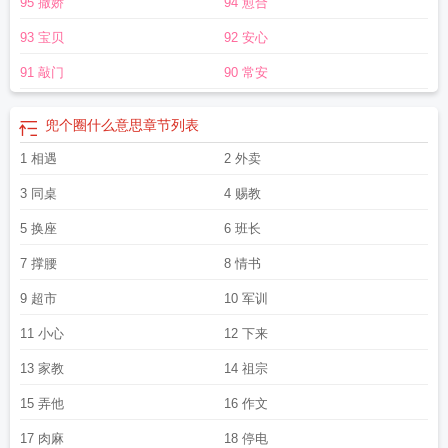
95 撒娇
94 愈合
伤？在岑西面前：这点伤……如果没我女朋友心疼，可能会死。文案存档
2019.1.13预收《我如何敢与你重逢》he求个收藏~伪兄妹+寄养+前期女追男+后
93 宝贝
92 安心
期追妻火葬场陈初从小依赖那位一直寄养在家中的哥哥。直到十岁那年，哥哥被
亲生父母带离，自己也随爸妈远赴海外，兄妹二人至此断了联系。期间一场意
91 敲门
90 常安
外，使得裴起朝听力严重受损，也让他变得沉默寡言，脸上不再有笑容，生人勿
近。几年后回国的陈初拼了命地寻找裴起朝。终于找到他时，撞上的却是少年陌
兜个圈什么意思
章节列表
生森冷的眼神，和一言不发摔上的房门。后来，女孩用尽全力拦下他，将纸条递
到他面前“爸妈太忙了，家里没人管我，我好饿，哥。”至此，她用一张纸条两滴眼
1 相遇
2 外卖
泪，换来了他的粗茶淡饭，和继续缠在身边的机会。那一年的裴起朝，一天生活
3 同桌
4 赐教
费仅有五块，却没让陈初挨过一顿饿。他把自己掏空了给她，但能给的还是远远
不够。毕业那年，陈初想和他恋爱结婚，裴起朝拒绝了。她跟谁都比跟他好。陈
5 换座
6 班长
初第一次冲他发脾气。时光匆匆过，眨眼间，清苦少年已为人前显贵。冷漠依旧
7 撑腰
8 情书
冷漠，冷漠地送走了她好几个联姻对象。“这个不够好，那个也差点意思，再挑
挑。”从前觉得她跟谁都比跟自己好，如今不是自己，换谁他都不放心，也不甘
9 超市
10 军训
心。那干脆，抢回来。这年他的听力已然恢复如常，可陈初仍旧保持从前的习
11 小心
12 下来
惯，对他说话下意识大声些。友人调侃：“这姑娘平常对谁都礼貌，独独对你脾气
大。”裴起朝纵容里还点炫耀：“多得是人愿意受她的脾气，可她偏偏只对我，还好
13 家教
14 祖宗
只对我。”「你伸手拉我出阴霾，那我一辈子誓死为你保驾护航。」吵架好，吵架
妙，吵架也得一块回家睡觉觉。公主不会落魄，少年会疯狂崛起。小太阳x疯子
兜
15 弄他
16 作文
了一个圈岑西周承诀100章
兜一圈是哪里的方言
兜了一个圈全文笔趣阁
兜了一
17 肉麻
18 停电
个圈 九兜星txt
兜了一圈是什么意思
兜了一个圈全文免费阅读无错版
兜了一个