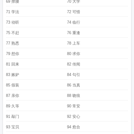
69 撑腰
70 大学
71 学法
72 可惜
73 动听
74 临行
75 不赶
76 重逢
77 熟悉
78 上车
79 想你
80 求你
81 回来
82 传闻
83 嫉妒
84 勾引
85 假装
86 当真
87 亲你
88 吻痕
89 久等
90 常安
91 敲门
92 安心
93 宝贝
94 愈合