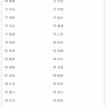
69 撑腰
70 大学
71 学法
72 可惜
73 动听
74 临行
75 不赶
76 重逢
77 熟悉
78 上车
79 想你
80 求你
81 回来
82 传闻
83 嫉妒
84 勾引
85 假装
86 当真
87 亲你
88 吻痕
89 久等
90 常安
91 敲门
92 安心
93 宝贝
94 愈合