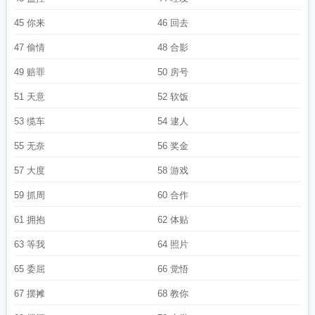
圈完整版
兜了一圈是什么意思
兜了一个圈全文免费笔趣阁
兜了一个圈岑西亲生
父母
45 你来
幸福兜了一个圈
兜了一个圈by九兜星txt
46 回去
兜了一个圈岑西周承诀
兜了一个
圈完结篇
兜了一个圈讲的是什么
兜了一个圈番外TXT
兜了一个圈九兜星TXT
兜
47 偷情
48 合影
了一个圈by九兜
兜了一个圈by九兜星第14章
兜了一个圈免费
兜了一个圈笔趣
阁正版阅读
兜了一大圈什么意思
兜了一个圈晋江文学城
兜了一个圈全文笔趣
49 赔罪
50 房号
阁
兜了一个圈全文TXT
兜了一个圈by九兜星番外txt
兜了一个圈第95章
兜了一
51 天意
52 软饭
个圈简介
兜了一个圈岑西周承诀100章
53 缆车
54 逮人
55 无奈
56 奖金
57 大度
58 游戏
59 抓周
60 合作
61 拥抱
62 体贴
63 等我
64 照片
65 委屈
66 觉悟
67 摆摊
68 教你