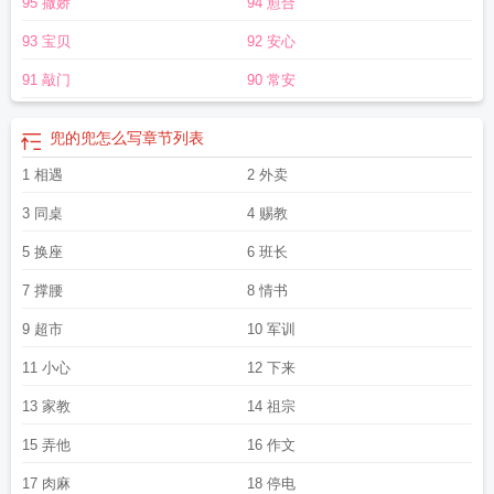
95 撒娇
94 愈合
伤？在岑西面前：这点伤……如果没我女朋友心疼，可能会死。文案存档
2019.1.13预收《我如何敢与你重逢》he求个收藏~伪兄妹+寄养+前期女追男+后
93 宝贝
92 安心
期追妻火葬场陈初从小依赖那位一直寄养在家中的哥哥。直到十岁那年，哥哥被
亲生父母带离，自己也随爸妈远赴海外，兄妹二人至此断了联系。期间一场意
91 敲门
90 常安
外，使得裴起朝听力严重受损，也让他变得沉默寡言，脸上不再有笑容，生人勿
近。几年后回国的陈初拼了命地寻找裴起朝。终于找到他时，撞上的却是少年陌
兜的兜怎么写
章节列表
生森冷的眼神，和一言不发摔上的房门。后来，女孩用尽全力拦下他，将纸条递
到他面前“爸妈太忙了，家里没人管我，我好饿，哥。”至此，她用一张纸条两滴眼
1 相遇
2 外卖
泪，换来了他的粗茶淡饭，和继续缠在身边的机会。那一年的裴起朝，一天生活
3 同桌
4 赐教
费仅有五块，却没让陈初挨过一顿饿。他把自己掏空了给她，但能给的还是远远
不够。毕业那年，陈初想和他恋爱结婚，裴起朝拒绝了。她跟谁都比跟他好。陈
5 换座
6 班长
初第一次冲他发脾气。时光匆匆过，眨眼间，清苦少年已为人前显贵。冷漠依旧
7 撑腰
8 情书
冷漠，冷漠地送走了她好几个联姻对象。“这个不够好，那个也差点意思，再挑
挑。”从前觉得她跟谁都比跟自己好，如今不是自己，换谁他都不放心，也不甘
9 超市
10 军训
心。那干脆，抢回来。这年他的听力已然恢复如常，可陈初仍旧保持从前的习
11 小心
12 下来
惯，对他说话下意识大声些。友人调侃：“这姑娘平常对谁都礼貌，独独对你脾气
大。”裴起朝纵容里还点炫耀：“多得是人愿意受她的脾气，可她偏偏只对我，还好
13 家教
14 祖宗
只对我。”「你伸手拉我出阴霾，那我一辈子誓死为你保驾护航。」吵架好，吵架
妙，吵架也得一块回家睡觉觉。公主不会落魄，少年会疯狂崛起。小太阳x疯子
兜
15 弄他
16 作文
了一个圈书檀江予淮
兜了一个圈by九兜星免费阅读
兜了一个圈TXT百度
兜了一
17 肉麻
18 停电
个圈全本免费阅读
兜了一个圈最新章节列表
兜了一个圈江予淮
兜了一个圈by九