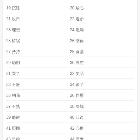
兜星全文
兜了一圈的兜怎么写
兜了一个圈番外免费阅读
林宥嘉 幸福兜了一个
19 沉睡
20 放心
圈
兜了一个圈全文免费阅读80章
兜了一圈又回到了原点说说
兜了一个圈漫
21 改日
22 退步
画
兜了一个圈免费阅读书檀
兜了一个圈九兜星
兜了一个圈by九兜星全文免费阅
读txt
兜了一个圈周承决
兜了一个圈讲的什么
兜了一个圈 九兜星txt
兜了一个圈
23 理想
24 泡澡
百度TXT
兜了一个圈未删减
兜了一个圈结局是什么
兜一圈是哪里的方言
兜了
一个圈免费阅读江予淮
兜了一个圈加番外txt
兜了一个圈TXT
兜了一个圈番外资
25 留宿
26 陪你
源
回到原点是什么意思
兜了一个圈九兜星番外
兜了一个圈番外
兜了一个圈下
27 矜持
28 食堂
册免费阅读
兜了一个圈九兜星免费阅读
兜了一个圈晋江
兜了一个圈by九兜星晋
江
兜了一圈
兜了一个圈九兜星笔趣阁
兜了一个圈 九兜星
兜了一个圈txt完结版
29 聪明
30 没空
最新章节
兜了一个圈新笔趣阁
兜了一个圈by九兜星txt番外
兜了一个圈结局
兜
31 哭了
32 奖品
了一个圈by九兜星
兜着圈子慢慢绕什么意思
兜了一个圈全文免费阅读无错版
兜
了一个圈主要内容
兜了一个圈附带番外txt
兜了一个圈by九兜星番外
兜了一个圈
33 不服
34 谈了
全文免费阅读
兜了一个圈免费阅读全文
兜了一个圈百度txt
兜了一个圈笔趣阁免
费
兜了一个圈by九兜星百度
兜了一个圈书檀
兜了一大圈
兜了一个圈九兜星格
35 约我
36 自愿
格
兜了一个圈笔趣阁
兜了一个圈by九兜星晋江免费
兜个圈什么意思
兜的兜怎
37 不熟
38 冷战
么写
兜了一个圈子
兜了一个圈百度
兜了一个圈txt
兜圈子中的兜是什么意思
兜
了一个圈女主身世
兜了一个圈by九兜星全文免费阅读
兜了一个圈周承诀
兜了个
39 能耐
40 江边
圈子
兜了一个圈在线全文免费阅读
出去兜一圈
兜了一个圈番外txt
兜了一个圈
41 照顾
42 心疼
笔趣阁txt
兜了一个圈全文阅读
兜了一个圈笔下文学
兜了一个圈实体书有几
本
兜了一个圈岑西身世
兜了一个圈西by九兜星
兜了一个圈免费阅读
兜了一个
43 监控
44 理发