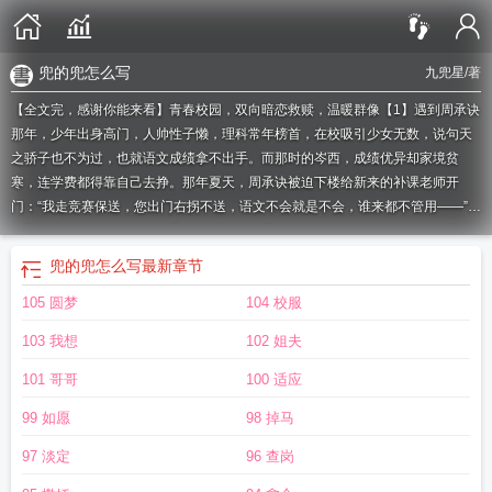
兜的兜怎么写
九兜星
/著
【全文完，感谢你能来看】青春校园，双向暗恋救赎，温暖群像【1】遇到周承诀
那年，少年出身高门，人帅性子懒，理科常年榜首，在校吸引少女无数，说句天
之骄子也不为过，也就语文成绩拿不出手。而那时的岑西，成绩优异却家境贫
寒，连学费都得靠自己去挣。那年夏天，周承诀被迫下楼给新来的补课老师开
门：“我走竞赛保送，您出门右拐不送，语文不会就是不会，谁来都不管用——”下
一秒，意外接到家教兼职的同桌岑西敲开了周家大门。此后很长一段时间，两人
一同学习一道生活。她见识了从未踏入过的圈子，和一个只敢悄悄偷看的周承
兜的兜怎么写
最新章节
诀。后来书房门口，她撞见少年冷冷道：“最讨厌文绉绉那一套。”也是那天，岑西
105 圆梦
104 校服
退掉了家教工作，至此收起一切小心翼翼看他的眼神。【2】大学重逢，少年仍旧
意气风发高不可攀。岑西有意疏离，却又因公益栏目恐遭撤档，不得不硬着头皮
103 我想
102 姐夫
对他发出邀请。采访结束后，天之骄子卑微地红了眼，当众紧攥她手腕：“我找你
好苦。”周承诀自嘲道：“情书都学着写到一半了，小老师跑了。”岑西鼻尖微酸：
101 哥哥
100 适应
“我只会文绉绉的，教不了你。”他步步紧逼：“我就喜欢文绉绉的。”—「兜了一个
99 如愿
98 掉马
圈，还好你还在这里，从未走远。」（男女主同班，男主大女主一岁）暗恋x死装
坚韧小可怜x爹系少年恋爱脑最初的死装：表面上：普通同桌，我们很熟吗？背地
97 淡定
96 查岗
里：我就这么一个同桌，动一下试试？后来的死装：在兄弟面前：这点小伤也叫