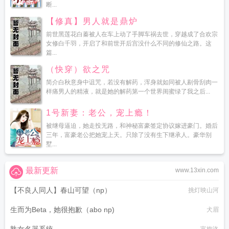
断...
【修真】男人就是鼎炉
前世黑莲花白蓁被人在车上动了手脚车祸去世，穿越成了合欢宗
女修白千羽，开启了和前世开后宫没什么不同的修仙之路。这
篇...
（快穿）欲之咒
简介白秋意身中诅咒，若没有解药，浑身就如同被人剔骨刮肉一
样痛男人的精液，就是她的解药第一个世界闺蜜绿了我之后...
1号新妻：老公，宠上瘾！
被继母逼迫，她走投无路，和神秘富豪签定协议嫁进豪门。婚后
三年，富豪老公把她宠上天。只除了没有生下继承人。豪华别
墅...
最新更新
www.13xin.com
【不良人同人】春山可望（np）
挑灯映山河
生而为Beta，她很抱歉（abo np)
犬眉