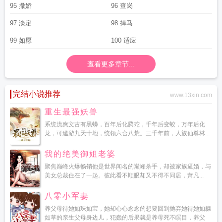
95 撒娇
96 查岗
97 淡定
98 掉马
99 如愿
100 适应
查看更多章节...
完结小说推荐
www.13xin.com
重生最强妖兽
系统流爽文古有黑蟒，百年后化腾蛇，千年后变蛟，万年后化
龙，可遨游九天十地，统领六合八荒。三千年前，人族仙尊林...
我的绝美御姐老婆
聚焦巅峰火爆畅销他是世界闻名的巅峰杀手，却被家族逼婚，与
美女总裁住在了一起。彼此看不顺眼却又不得不同居，萧凡...
八零小军妻
养父母待她如珠如宝，她却心心念念的想要回到抛弃她待她如糠
如草的亲生父母身边儿，犯蠢的后果就是养母死不瞑目，养父