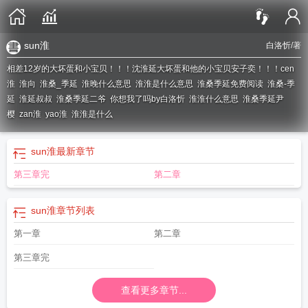
sun淮
白洛忻
/著
相差12岁的大坏蛋和小宝贝！！！沈淮延大坏蛋和他的小宝贝安子奕！！！
cen
淮
淮向
淮桑_季延
淮晚什么意思
淮淮是什么意思
淮桑季延免费阅读
淮桑-季
延
淮延叔叔
淮桑季延二爷
你想我了吗by白洛忻
淮淮什么意思
淮桑季延尹
樱
zan淮
yao淮
淮淮是什么
sun淮
最新章节
第三章完
第二章
sun淮
章节列表
第一章
第二章
第三章完
查看更多章节...