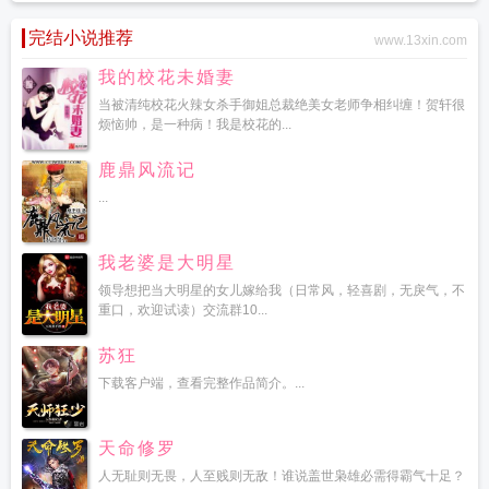
完结小说推荐
www.13xin.com
我的校花未婚妻
当被清纯校花火辣女杀手御姐总裁绝美女老师争相纠缠！贺轩很
烦恼帅，是一种病！我是校花的...
鹿鼎风流记
...
我老婆是大明星
领导想把当大明星的女儿嫁给我（日常风，轻喜剧，无戾气，不
重口，欢迎试读）交流群10...
苏狂
下载客户端，查看完整作品简介。...
天命修罗
人无耻则无畏，人至贱则无敌！谁说盖世枭雄必需得霸气十足？