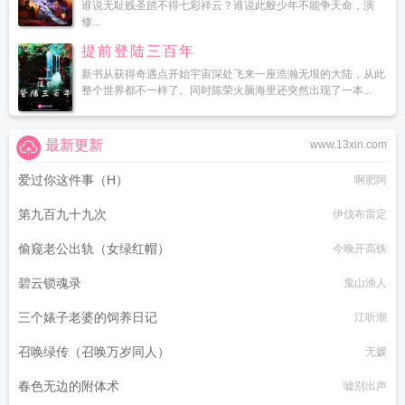
谁说无耻贱圣踏不得七彩祥云？谁说此般少年不能争天命，演
修...
提前登陆三百年
新书从获得奇遇点开始宇宙深处飞来一座浩瀚无垠的大陆，从此
整个世界都不一样了。同时陈荣火脑海里还突然出现了一本...
最新更新
www.13xin.com
爱过你这件事（H）
啊肥阿
第九百九十九次
伊伐布雷定
偷窥老公出轨（女绿红帽）
今晚开高铁
碧云锁魂录
鬼山渔人
三个婊子老婆的饲养日记
江听潮
召唤绿传（召唤万岁同人）
无媛
春色无边的附体术
嘘别出声