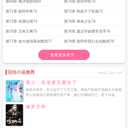
第69章 南汐很想你69
第70章 陆同学吃70
第71章 陆同学疼71
第72章 狗改不了吃屎72
第73章 动漫社团73
第74章 辣条少女74
第75章 又狗又爽75
第76章 建议学妹要常洗手76
第77章 做大做强再创辉煌77
第78章 陆同学我们去划船吧78
查看更多章节...
完结小说推荐
www.13xin.com
慕少，你老婆又重生了
她死不瞑目，在江边守了三天三夜，来收尸的却不是她丈夫看着
男人轻吻自己肿胀腐烂的尸体，她心中撼动不已，暗下许诺...
修罗天帝
...