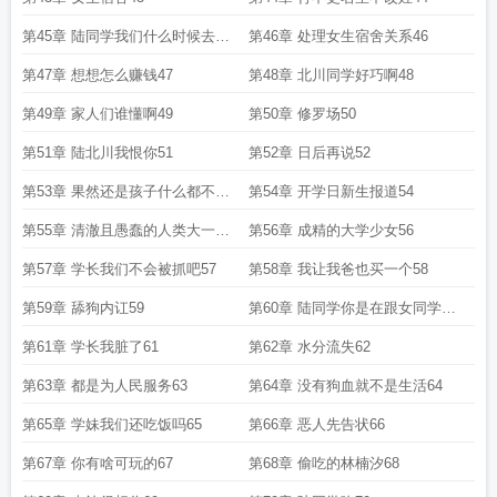
第45章 陆同学我们什么时候去漂
第46章 处理女生宿舍关系46
流啊45
第47章 想想怎么赚钱47
第48章 北川同学好巧啊48
第49章 家人们谁懂啊49
第50章 修罗场50
第51章 陆北川我恨你51
第52章 日后再说52
第53章 果然还是孩子什么都不懂
第54章 开学日新生报道54
53
第55章 清澈且愚蠢的人类大一年
第56章 成精的大学少女56
级幼崽55
第57章 学长我们不会被抓吧57
第58章 我让我爸也买一个58
第59章 舔狗内讧59
第60章 陆同学你是在跟女同学打
情骂俏吗60
第61章 学长我脏了61
第62章 水分流失62
第63章 都是为人民服务63
第64章 没有狗血就不是生活64
第65章 学妹我们还吃饭吗65
第66章 恶人先告状66
第67章 你有啥可玩的67
第68章 偷吃的林楠汐68