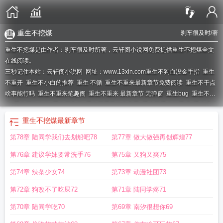
重生不挖煤
刹车很及时
/著
重生不挖煤是由作者：刹车很及时所著，云轩阁小说网免费提供重生不挖煤全文
在线阅读。
三秒记住本站：云轩阁小说网 网址：www.13xin.com
重生不狗血没金手指
重生
不重开
重生不小白的推荐
重生 不循
重生不重来最新章节免费阅读
重生不干点
啥事能行吗
重生不重来笔趣阁
重生不重来 最新章节 无弹窗
重生bug
重生不重
来
重生不狗血的
重生不争了
重生不重死什么意思
重生不重来好看吗
重生赚钱
不种马的
不搞钱难道搞笑吗图片
重生不重来百度百科
重生不重来起点
重生不
重生不挖煤
最新章节
搞钱难道搞笑吗知乎
重生不循
重生不重来全文免费阅读
重生不争不抢
重生不
第78章 陆同学我们去划船吧78
第77章 做大做强再创辉煌77
重来全文阅读笔趣阁
第76章 建议学妹要常洗手76
第75章 又狗又爽75
第74章 辣条少女74
第73章 动漫社团73
第72章 狗改不了吃屎72
第71章 陆同学疼71
第70章 陆同学吃70
第69章 南汐很想你69