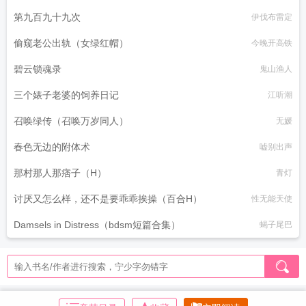
第九百九十九次
伊伐布雷定
偷窥老公出轨（女绿红帽）
今晚开高铁
碧云锁魂录
鬼山渔人
三个婊子老婆的饲养日记
江听潮
召唤绿传（召唤万岁同人）
无媛
春色无边的附体术
嘘别出声
那村那人那痞子（H）
青灯
讨厌又怎么样，还不是要乖乖挨操（百合H）
性无能天使
Damsels in Distress（bdsm短篇合集）
蝎子尾巴