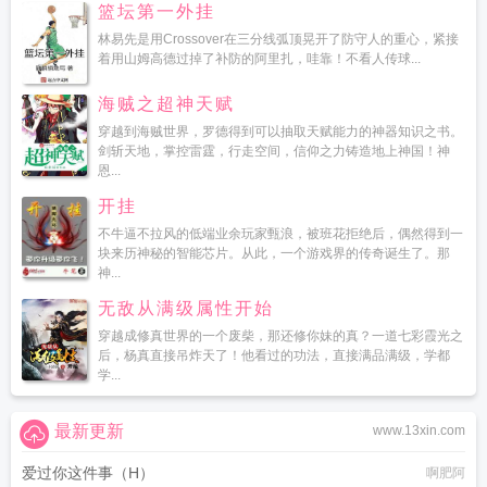
篮坛第一外挂
林易先是用Crossover在三分线弧顶晃开了防守人的重心，紧接
着用山姆高德过掉了补防的阿里扎，哇靠！不看人传球...
海贼之超神天赋
穿越到海贼世界，罗德得到可以抽取天赋能力的神器知识之书。
剑斩天地，掌控雷霆，行走空间，信仰之力铸造地上神国！神
恩...
开挂
不牛逼不拉风的低端业余玩家甄浪，被班花拒绝后，偶然得到一
块来历神秘的智能芯片。从此，一个游戏界的传奇诞生了。那
神...
无敌从满级属性开始
穿越成修真世界的一个废柴，那还修你妹的真？一道七彩霞光之
后，杨真直接吊炸天了！他看过的功法，直接满品满级，学都
学...
最新更新
www.13xin.com
爱过你这件事（H）
啊肥阿