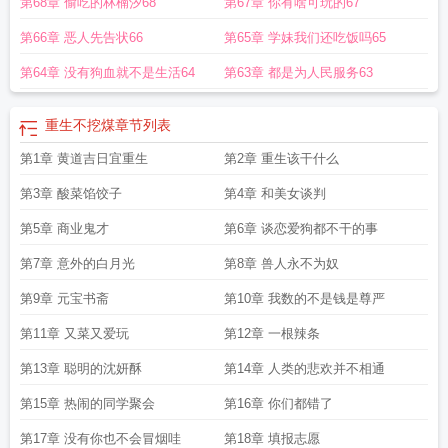
第68章 偷吃的林楠汐68
第67章 你有啥可玩的67
第66章 恶人先告状66
第65章 学妹我们还吃饭吗65
第64章 没有狗血就不是生活64
第63章 都是为人民服务63
重生不挖煤
章节列表
第1章 黄道吉日宜重生
第2章 重生该干什么
第3章 酸菜馅饺子
第4章 和美女谈判
第5章 商业鬼才
第6章 谈恋爱狗都不干的事
第7章 意外的白月光
第8章 兽人永不为奴
第9章 元宝书斋
第10章 我数的不是钱是尊严
第11章 又菜又爱玩
第12章 一根辣条
第13章 聪明的沈妍酥
第14章 人类的悲欢并不相通
第15章 热闹的同学聚会
第16章 你们都错了
第17章 没有你也不会冒烟哇
第18章 填报志愿