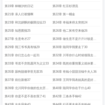
第19章 林楠汐的日记
第20章 红豆杉漂流
第21章 亲人们谁懂啊
第22章 第一桶金
第23章 和沈妍酥的极限拉扯23
第24章 幸福来得太突然24
第25章 知恩图报25
第26章 他二舅有空来做26
第27章 生意奇才27
第28章 做生意不是斤斤计较是人
情世故28
第29章 我三爷爷真有钱29
第30章 陆同学我要走了30
第31章 你们怎么在一起31
第32章 川哥你什么时候领我去洗
头32
第33章 哥若不弃凯愿拜为义父33
第34章 既然你重情重义就休要怪
我信守承诺了34
第35章 舔狗脱缰举世无双35
第36章 有钱小甜甜没钱牛夫人36
第37章 前往新都37
第38章 王同学我表姐真的是好人
38
第39章 北川同学你做的也太厉害
第40章 陆同学你在干什么40
了39
第41章 你是不是不喜欢我了41
第42章 三条杀手锏42
第43章 女生宿舍43
第44章 行不更名坐不改姓44